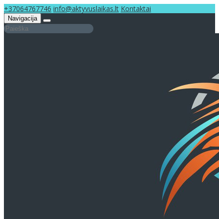
+37064767746
info@aktyvuslaikas.lt
Kontaktai
Navigacija