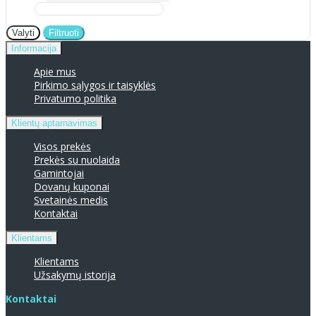
Valyti
Filtruoti
Informacija
Apie mus
Pirkimo sąlygos ir taisyklės
Privatumo politika
Klientų aptarnavimas
Visos prekės
Prekės su nuolaida
Gamintojai
Dovanų kuponai
Svetainės medis
Kontaktai
Klientams
Klientams
Užsakymų istorija
Kontaktai