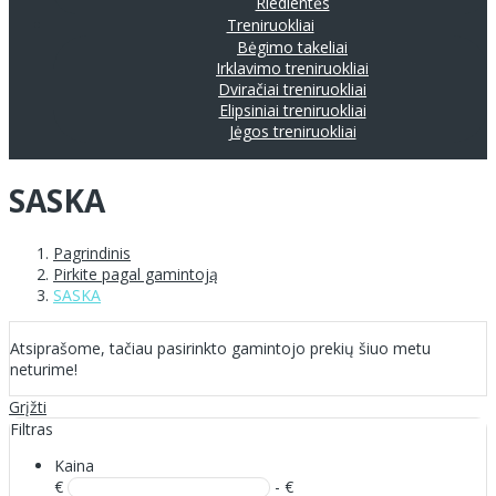
Riedlentės
Treniruokliai
Bėgimo takeliai
Irklavimo treniruokliai
Dviračiai treniruokliai
Elipsiniai treniruokliai
Jėgos treniruokliai
SASKA
Pagrindinis
Pirkite pagal gamintoją
SASKA
Atsiprašome, tačiau pasirinkto gamintojo prekių šiuo metu
neturime!
Grįžti
Filtras
Kaina
€
- €