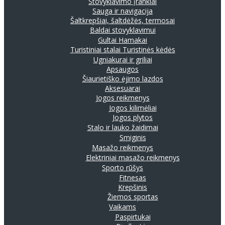
Stovyklavimo įrankiai
Sauga ir navigacija
Šaltkrepšiai, šaltdėžės, termosai
Baldai stovyklavimui
Gultai
Hamakai
Turistiniai stalai
Turistinės kėdės
Ugniakurai ir griliai
Apsaugos
Šiaurietiško ėjimo lazdos
Aksesuarai
Jogos reikmenys
Jogos kilimėliai
Jogos plytos
Stalo ir lauko žaidimai
Smiginis
Masažo reikmenys
Elektriniai masažo reikmenys
Sporto rūšys
Fitnesas
Krepšinis
Žiemos sportas
Vaikams
Paspirtukai