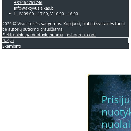
+37064767746
info@aktyvuslaikas.lt
I - IV 09.00 - 17.00, V 10.00 - 16.00
2026 © Visos teisės saugomos. Kopijuoti, platinti svetainės turinį
be autorių sutikimo draudžiama.
Elektroninių parduotuvių nuoma
-
eshoprent.com
Rašyti
Skambinti
Prisij
nuotyk
nuola