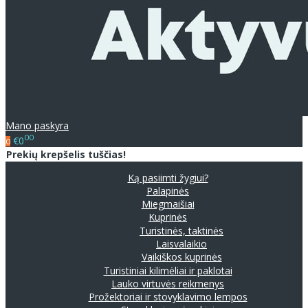
Mano paskyra
00
€0
0
Prekių krepšelis tuščias!
Ką pasiimti žygiui?
Palapinės
Miegmaišiai
Kuprinės
Turistinės, taktinės
Laisvalaikio
Vaikiškos kuprinės
Turistiniai kilimėliai ir paklotai
Lauko virtuvės reikmenys
Prožektoriai ir stovyklavimo lempos