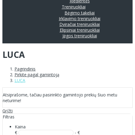
Riedlentės
Treniruokliai
Bėgimo takeliai
Irklavimo treniruokliai
Dviračiai treniruokliai
Elipsiniai treniruokliai
Jėgos treniruokliai
LUCA
Pagrindinis
Pirkite pagal gamintoją
LUCA
Atsiprašome, tačiau pasirinkto gamintojo prekių šiuo metu
neturime!
Grįžti
Filtras
Kaina
€
- €