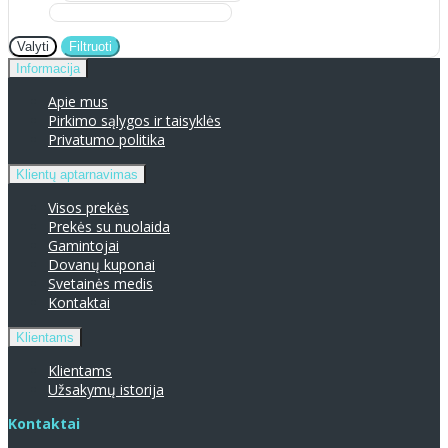
Valyti
Filtruoti
Informacija
Apie mus
Pirkimo sąlygos ir taisyklės
Privatumo politika
Klientų aptarnavimas
Visos prekės
Prekės su nuolaida
Gamintojai
Dovanų kuponai
Svetainės medis
Kontaktai
Klientams
Klientams
Užsakymų istorija
Kontaktai