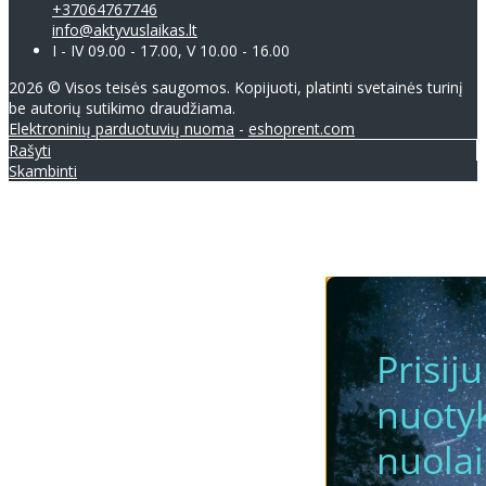
+37064767746
info@aktyvuslaikas.lt
I - IV 09.00 - 17.00, V 10.00 - 16.00
2026 © Visos teisės saugomos. Kopijuoti, platinti svetainės turinį
be autorių sutikimo draudžiama.
Elektroninių parduotuvių nuoma
-
eshoprent.com
Rašyti
Skambinti
Prisij
nuotyk
nuola