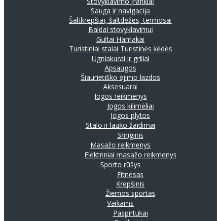
Stovyklavimo įrankiai
Sauga ir navigacija
Šaltkrepšiai, šaltdėžės, termosai
Baldai stovyklavimui
Gultai
Hamakai
Turistiniai stalai
Turistinės kėdės
Ugniakurai ir griliai
Apsaugos
Šiaurietiško ėjimo lazdos
Aksesuarai
Jogos reikmenys
Jogos kilimėliai
Jogos plytos
Stalo ir lauko žaidimai
Smiginis
Masažo reikmenys
Elektriniai masažo reikmenys
Sporto rūšys
Fitnesas
Krepšinis
Žiemos sportas
Vaikams
Paspirtukai