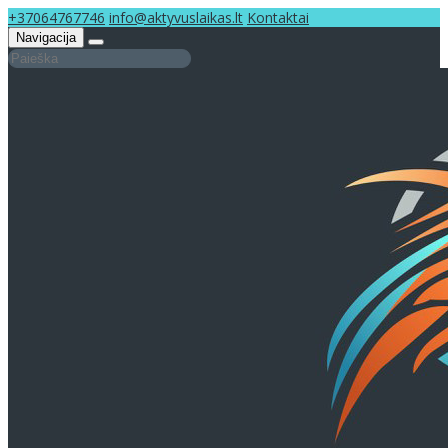
+37064767746
info@aktyvuslaikas.lt
Kontaktai
Navigacija