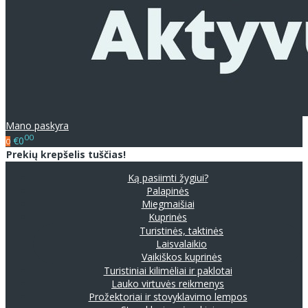
Mano paskyra
00
€0
0
Prekių krepšelis tuščias!
Ką pasiimti žygiui?
Palapinės
Miegmaišiai
Kuprinės
Turistinės, taktinės
Laisvalaikio
Vaikiškos kuprinės
Turistiniai kilimėliai ir paklotai
Lauko virtuvės reikmenys
Prožektoriai ir stovyklavimo lempos