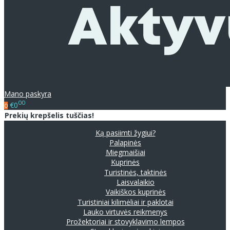
Mano paskyra
00
€0
0
Prekių krepšelis tuščias!
Ką pasiimti žygiui?
Palapinės
Miegmaišiai
Kuprinės
Turistinės, taktinės
Laisvalaikio
Vaikiškos kuprinės
Turistiniai kilimėliai ir paklotai
Lauko virtuvės reikmenys
Prožektoriai ir stovyklavimo lempos