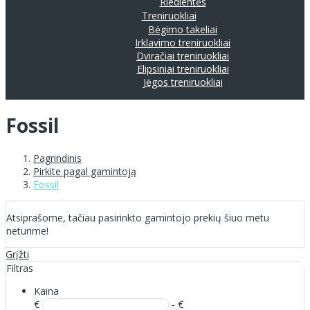
Riedlentės
Treniruokliai
Bėgimo takeliai
Irklavimo treniruokliai
Dviračiai treniruokliai
Elipsiniai treniruokliai
Jėgos treniruokliai
Fossil
Pagrindinis
Pirkite pagal gamintoją
Fossil
Atsiprašome, tačiau pasirinkto gamintojo prekių šiuo metu
neturime!
Grįžti
Filtras
Kaina
€
- €