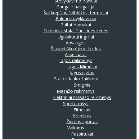
Stovyklavimo įrankiai
Sauga ir navigacija
Šaltkrepšiai, šaltdėžės, termosai
Baldai stovyklavimui
Gultai
Hamakai
Turistiniai stalai
Turistinės kėdės
Ugniakurai ir griliai
Apsaugos
Šiaurietiško ėjimo lazdos
Aksesuarai
Jogos reikmenys
Jogos kilimėliai
Jogos plytos
Stalo ir lauko žaidimai
Smiginis
Masažo reikmenys
Elektriniai masažo reikmenys
Sporto rūšys
Fitnesas
Krepšinis
Žiemos sportas
Vaikams
Paspirtukai