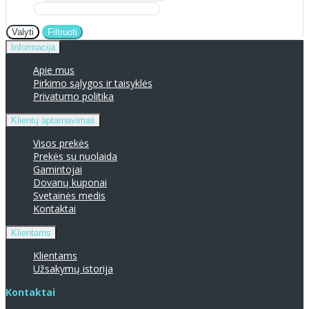
Valyti
Filtruoti
Informacija
Apie mus
Pirkimo sąlygos ir taisyklės
Privatumo politika
Klientų aptarnavimas
Visos prekės
Prekės su nuolaida
Gamintojai
Dovanų kuponai
Svetainės medis
Kontaktai
Klientams
Klientams
Užsakymų istorija
Kontaktai