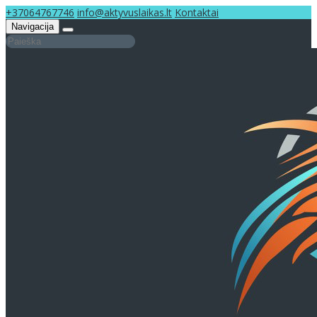
+37064767746
info@aktyvuslaikas.lt
Kontaktai
Navigacija