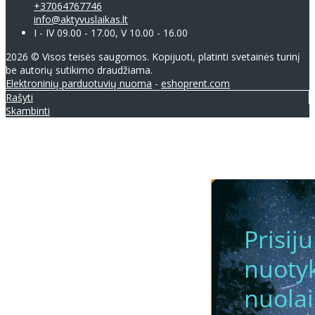
+37064767746
info@aktyvuslaikas.lt
I - IV 09.00 - 17.00, V 10.00 - 16.00
2026 © Visos teisės saugomos. Kopijuoti, platinti svetainės turinį
be autorių sutikimo draudžiama.
Elektroninių parduotuvių nuoma
-
eshoprent.com
Rašyti
Skambinti
Prisij
nuotyk
nuola