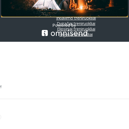
Riedlentės
Treniruokliai
Bėgimo takeliai
Irklavimo treniruokliai
Dviračiai treniruokliai
Elipsiniai treniruokliai
Jėgos treniruokliai
!