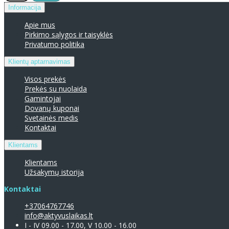
Informacija
Apie mus
Pirkimo sąlygos ir taisyklės
Privatumo politika
Klientų aptarnavimas
Visos prekės
Prekės su nuolaida
Gamintojai
Dovanų kuponai
Svetainės medis
Kontaktai
Klientams
Klientams
Užsakymų istorija
Kontaktai
+37064767746
info@aktyvuslaikas.lt
I - IV 09.00 - 17.00, V 10.00 - 16.00