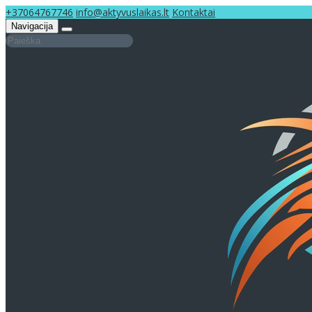
+37064767746
info@aktyvuslaikas.lt
Kontaktai
Navigacija