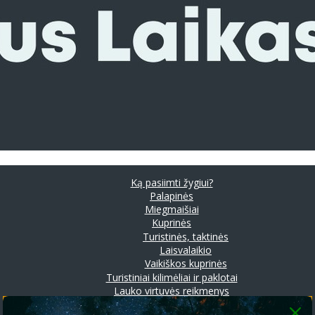
Ką pasiimti žygiui?
Palapinės
Miegmaišiai
Kuprinės
Turistinės, taktinės
Laisvalaikio
Vaikiškos kuprinės
Turistiniai kilimėliai ir paklotai
Lauko virtuvės reikmenys
Prožektoriai ir stovyklavimo lempos