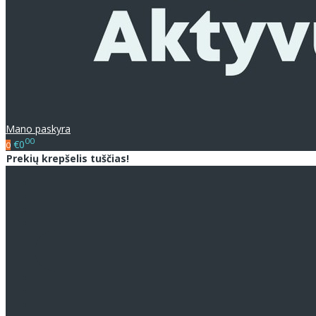
Mano paskyra
00
€0
0
Prekių krepšelis tuščias!