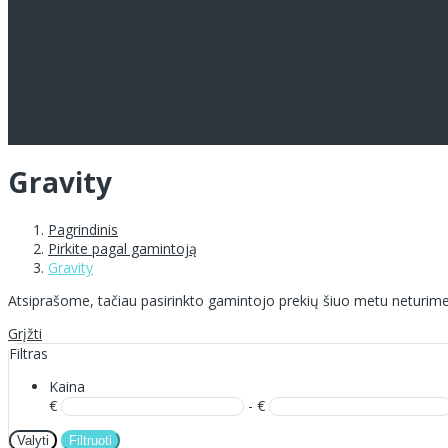
Gravity
Pagrindinis
Pirkite pagal gamintoją
Gravity
Atsiprašome, tačiau pasirinkto gamintojo prekių šiuo metu neturime
Grįžti
Filtras
Kaina
€
- €
Valyti
Filtruoti