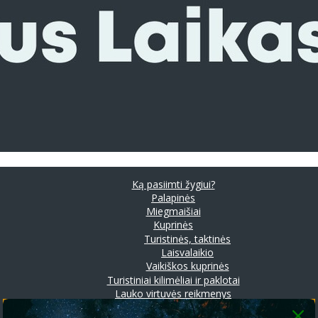
Ką pasiimti žygiui?
Palapinės
Miegmaišiai
Kuprinės
Turistinės, taktinės
Laisvalaikio
Vaikiškos kuprinės
Turistiniai kilimėliai ir paklotai
Lauko virtuvės reikmenys
Prožektoriai ir stovyklavimo lempos