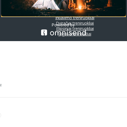
Riedlentės
Treniruokliai
Bėgimo takeliai
Irklavimo treniruokliai
Dviračiai treniruokliai
Elipsiniai treniruokliai
Jėgos treniruokliai
!