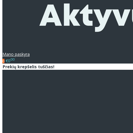
Mano paskyra
00
€0
0
Prekių krepšelis tuščias!