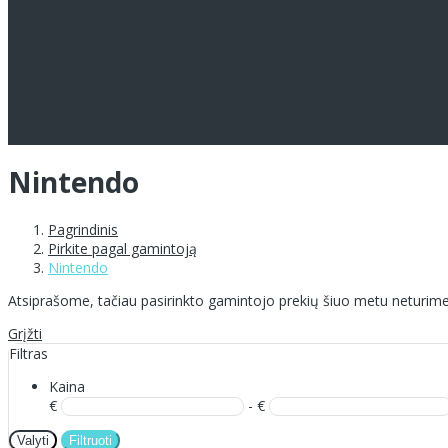
Nintendo
Pagrindinis
Pirkite pagal gamintoją
Nintendo
Atsiprašome, tačiau pasirinkto gamintojo prekių šiuo metu neturime
Grįžti
Filtras
Kaina
€
- €
Valyti
Filtruoti