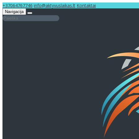
+37064767746
info@aktyvuslaikas.lt
Kontaktai
Navigacija