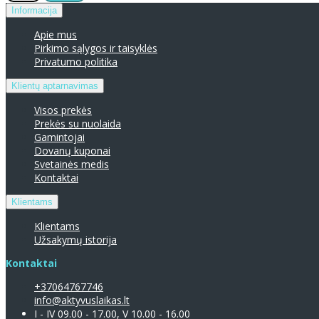
Informacija
Apie mus
Pirkimo sąlygos ir taisyklės
Privatumo politika
Klientų aptarnavimas
Visos prekės
Prekės su nuolaida
Gamintojai
Dovanų kuponai
Svetainės medis
Kontaktai
Klientams
Klientams
Užsakymų istorija
Kontaktai
+37064767746
info@aktyvuslaikas.lt
I - IV 09.00 - 17.00, V 10.00 - 16.00