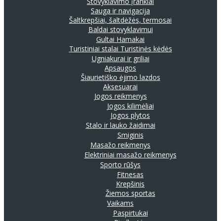
Stovyklavimo įrankiai
Sauga ir navigacija
Šaltkrepšiai, šaltdėžės, termosai
Baldai stovyklavimui
Gultai
Hamakai
Turistiniai stalai
Turistinės kėdės
Ugniakurai ir griliai
Apsaugos
Šiaurietiško ėjimo lazdos
Aksesuarai
Jogos reikmenys
Jogos kilimėliai
Jogos plytos
Stalo ir lauko žaidimai
Smiginis
Masažo reikmenys
Elektriniai masažo reikmenys
Sporto rūšys
Fitnesas
Krepšinis
Žiemos sportas
Vaikams
Paspirtukai