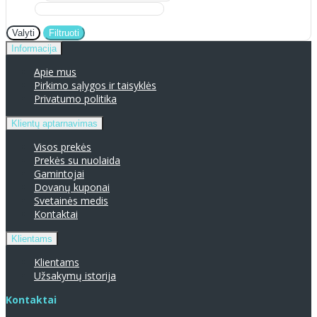
Valyti
Filtruoti
Informacija
Apie mus
Pirkimo sąlygos ir taisyklės
Privatumo politika
Klientų aptarnavimas
Visos prekės
Prekės su nuolaida
Gamintojai
Dovanų kuponai
Svetainės medis
Kontaktai
Klientams
Klientams
Užsakymų istorija
Kontaktai