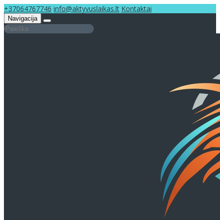
+37064767746
info@aktyvuslaikas.lt
Kontaktai
Navigacija