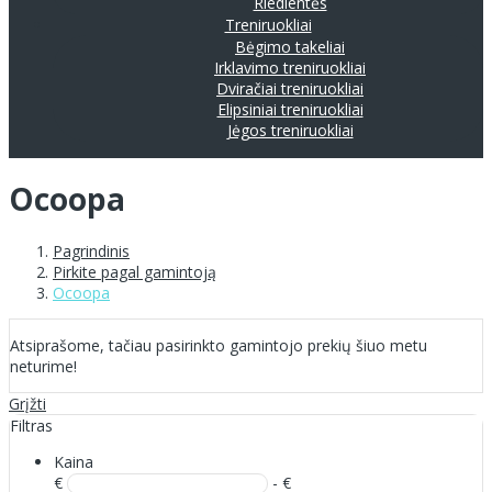
Riedlentės
Treniruokliai
Bėgimo takeliai
Irklavimo treniruokliai
Dviračiai treniruokliai
Elipsiniai treniruokliai
Jėgos treniruokliai
Ocoopa
Pagrindinis
Pirkite pagal gamintoją
Ocoopa
Atsiprašome, tačiau pasirinkto gamintojo prekių šiuo metu
neturime!
Grįžti
Filtras
Kaina
€
- €