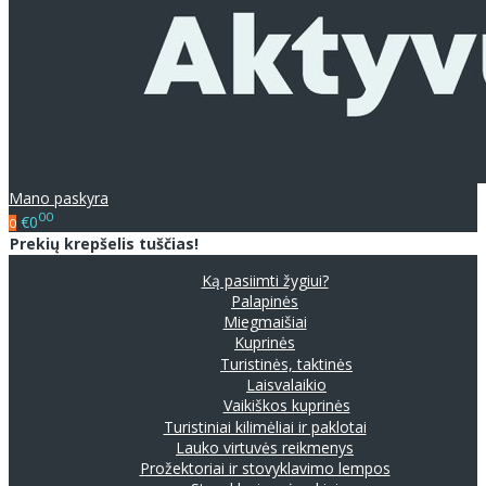
Mano paskyra
00
€0
0
Prekių krepšelis tuščias!
Ką pasiimti žygiui?
Palapinės
Miegmaišiai
Kuprinės
Turistinės, taktinės
Laisvalaikio
Vaikiškos kuprinės
Turistiniai kilimėliai ir paklotai
Lauko virtuvės reikmenys
Prožektoriai ir stovyklavimo lempos