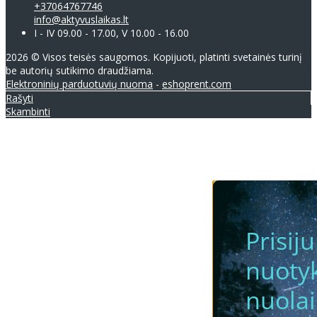
+37064767746
info@aktyvuslaikas.lt
I - IV 09.00 - 17.00, V 10.00 - 16.00
2026 © Visos teisės saugomos. Kopijuoti, platinti svetainės turinį
be autorių sutikimo draudžiama.
Elektroninių parduotuvių nuoma
-
eshoprent.com
Rašyti
Skambinti
Prisij
nuotyk
nuola