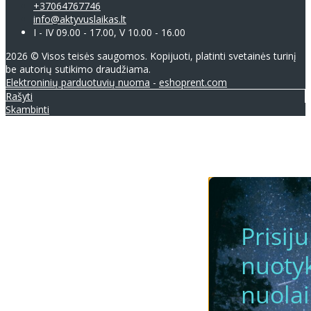
+37064767746
info@aktyvuslaikas.lt
I - IV 09.00 - 17.00, V 10.00 - 16.00
2026 © Visos teisės saugomos. Kopijuoti, platinti svetainės turinį
be autorių sutikimo draudžiama.
Elektroninių parduotuvių nuoma
-
eshoprent.com
Rašyti
Skambinti
Prisij
nuotyk
nuola