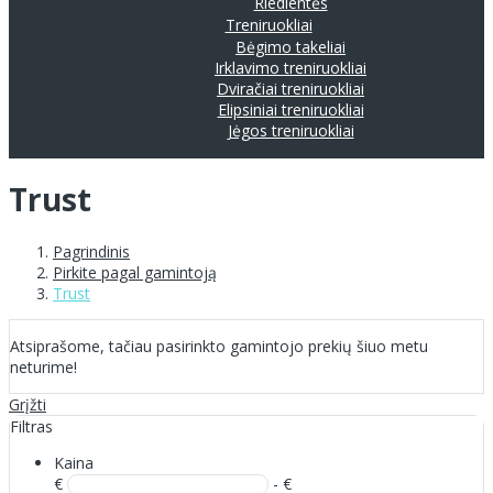
Riedlentės
Treniruokliai
Bėgimo takeliai
Irklavimo treniruokliai
Dviračiai treniruokliai
Elipsiniai treniruokliai
Jėgos treniruokliai
Trust
Pagrindinis
Pirkite pagal gamintoją
Trust
Atsiprašome, tačiau pasirinkto gamintojo prekių šiuo metu
neturime!
Grįžti
Filtras
Kaina
€
- €