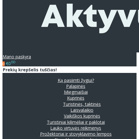
Mano paskyra
00
€0
0
Prekių krepšelis tuščias!
Ką pasiimti žygiui?
Palapinės
Miegmaišiai
Kuprinės
Turistinės, taktinės
Laisvalaikio
Vaikiškos kuprinės
Turistiniai kilimėliai ir paklotai
Lauko virtuvės reikmenys
Prožektoriai ir stovyklavimo lempos