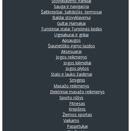
Stovyklavimo įrankiai
Sauga ir navigacija
Šaltkrepšiai, šaltdėžės, termosai
Baldai stovyklavimui
Gultai
Hamakai
Turistiniai stalai
Turistinės kėdės
Ugniakurai ir griliai
Apsaugos
Šiaurietiško ėjimo lazdos
Aksesuarai
Jogos reikmenys
Jogos kilimėliai
Jogos plytos
Stalo ir lauko žaidimai
Smiginis
Masažo reikmenys
Elektriniai masažo reikmenys
Sporto rūšys
Fitnesas
Krepšinis
Žiemos sportas
Vaikams
Paspirtukai