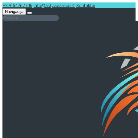
+37064767746
info@aktyvuslaikas.lt
Kontaktai
Navigacija