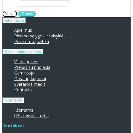
Valyti
Filtruoti
Informacija
Apie mus
Pirkimo sąlygos ir taisyklės
Privatumo politika
Klientų aptarnavimas
Visos prekės
Prekės su nuolaida
Gamintojai
Dovanų kuponai
Svetainės medis
Kontaktai
Klientams
Klientams
Užsakymų istorija
Kontaktai