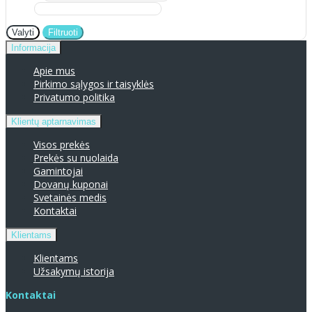
Valyti
Filtruoti
Informacija
Apie mus
Pirkimo sąlygos ir taisyklės
Privatumo politika
Klientų aptarnavimas
Visos prekės
Prekės su nuolaida
Gamintojai
Dovanų kuponai
Svetainės medis
Kontaktai
Klientams
Klientams
Užsakymų istorija
Kontaktai