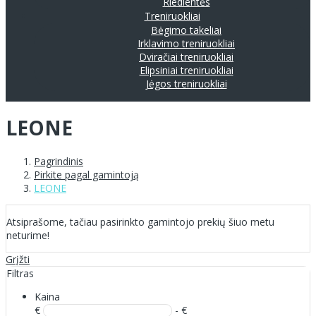
Riedlentės
Treniruokliai
Bėgimo takeliai
Irklavimo treniruokliai
Dviračiai treniruokliai
Elipsiniai treniruokliai
Jėgos treniruokliai
LEONE
Pagrindinis
Pirkite pagal gamintoją
LEONE
Atsiprašome, tačiau pasirinkto gamintojo prekių šiuo metu
neturime!
Grįžti
Filtras
Kaina
€
- €