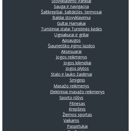
Stovyklavimo įrankiai
Sauga ir navigacija
Šaltkrepšiai, šaltdėžės, termosai
Baldai stovyklavimui
Gultai
Hamakai
Turistiniai stalai
Turistinės kėdės
Ugniakurai ir griliai
Apsaugos
Šiaurietiško ėjimo lazdos
Aksesuarai
Jogos reikmenys
Jogos kilimėliai
Jogos plytos
Stalo ir lauko žaidimai
Smiginis
Masažo reikmenys
Elektriniai masažo reikmenys
Sporto rūšys
Fitnesas
Krepšinis
Žiemos sportas
Vaikams
Paspirtukai