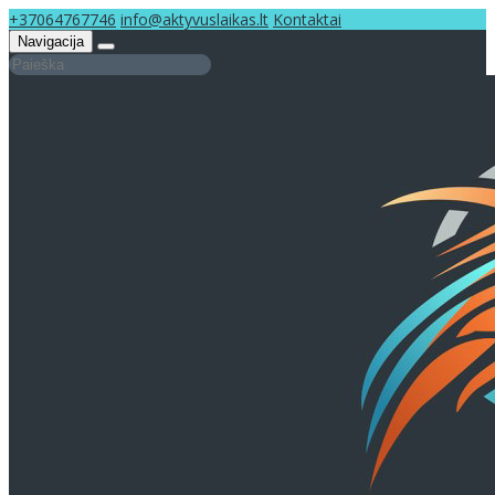
+37064767746
info@aktyvuslaikas.lt
Kontaktai
Navigacija