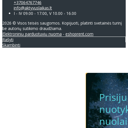
+37064767746
info@aktyvuslaikas.lt
I - IV 09.00 - 17.00, V 10.00 - 16.00
2026 © Visos teisės saugomos. Kopijuoti, platinti svetainės turinį
be autorių sutikimo draudžiama.
Elektroninių parduotuvių nuoma
-
eshoprent.com
Rašyti
Skambinti
Prisij
nuotyk
nuola