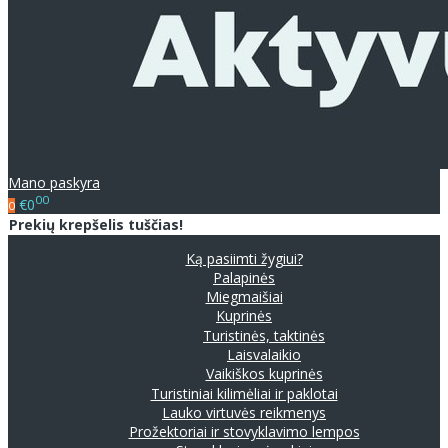
Mano paskyra
00
€0
0
Prekių krepšelis tuščias!
Ką pasiimti žygiui?
Palapinės
Miegmaišiai
Kuprinės
Turistinės, taktinės
Laisvalaikio
Vaikiškos kuprinės
Turistiniai kilimėliai ir paklotai
Lauko virtuvės reikmenys
Prožektoriai ir stovyklavimo lempos