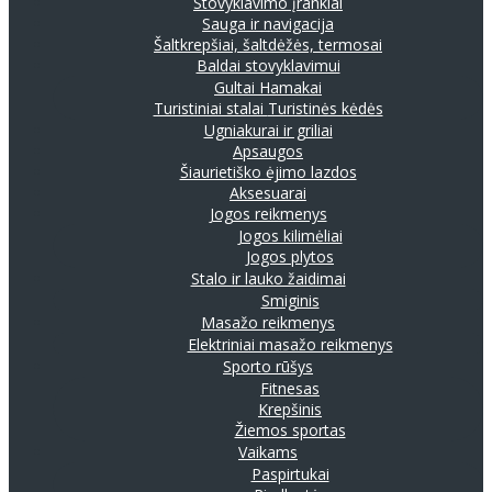
Stovyklavimo įrankiai
Sauga ir navigacija
Šaltkrepšiai, šaltdėžės, termosai
Baldai stovyklavimui
Gultai
Hamakai
Turistiniai stalai
Turistinės kėdės
Ugniakurai ir griliai
Apsaugos
Šiaurietiško ėjimo lazdos
Aksesuarai
Jogos reikmenys
Jogos kilimėliai
Jogos plytos
Stalo ir lauko žaidimai
Smiginis
Masažo reikmenys
Elektriniai masažo reikmenys
Sporto rūšys
Fitnesas
Krepšinis
Žiemos sportas
Vaikams
Paspirtukai