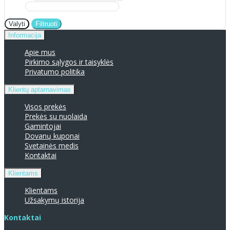
Valyti
Filtruoti
Informacija
Apie mus
Pirkimo sąlygos ir taisyklės
Privatumo politika
Klientų aptarnavimas
Visos prekės
Prekės su nuolaida
Gamintojai
Dovanų kuponai
Svetainės medis
Kontaktai
Klientams
Klientams
Užsakymų istorija
Kontaktai