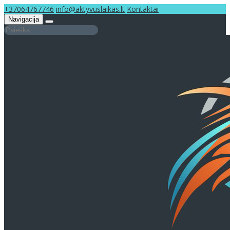
+37064767746
info@aktyvuslaikas.lt
Kontaktai
Navigacija