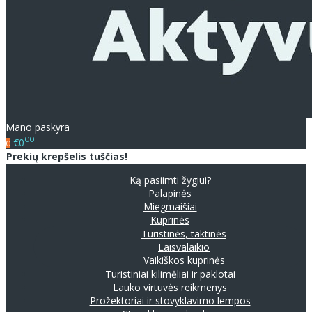
Mano paskyra
00
€0
0
Prekių krepšelis tuščias!
Ką pasiimti žygiui?
Palapinės
Miegmaišiai
Kuprinės
Turistinės, taktinės
Laisvalaikio
Vaikiškos kuprinės
Turistiniai kilimėliai ir paklotai
Lauko virtuvės reikmenys
Prožektoriai ir stovyklavimo lempos