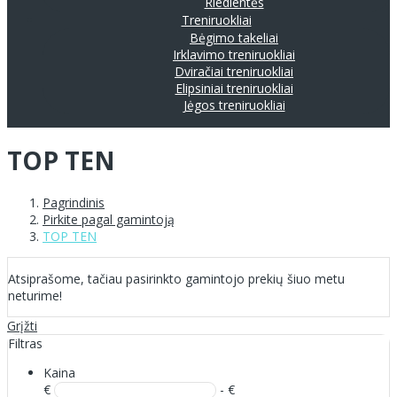
Riedlentės
Treniruokliai
Bėgimo takeliai
Irklavimo treniruokliai
Dviračiai treniruokliai
Elipsiniai treniruokliai
Jėgos treniruokliai
TOP TEN
Pagrindinis
Pirkite pagal gamintoją
TOP TEN
Atsiprašome, tačiau pasirinkto gamintojo prekių šiuo metu
neturime!
Grįžti
Filtras
Kaina
€
- €