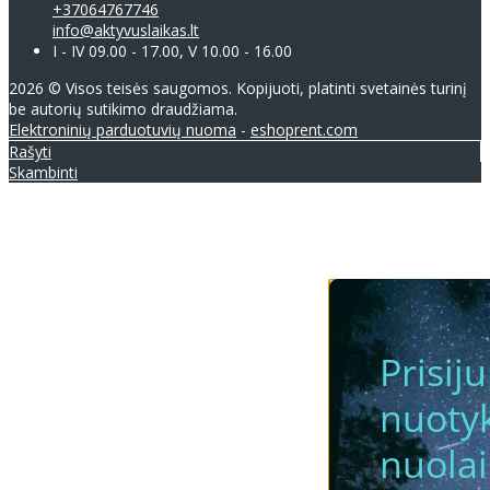
+37064767746
info@aktyvuslaikas.lt
I - IV 09.00 - 17.00, V 10.00 - 16.00
2026 © Visos teisės saugomos. Kopijuoti, platinti svetainės turinį
be autorių sutikimo draudžiama.
Elektroninių parduotuvių nuoma
-
eshoprent.com
Rašyti
Skambinti
Prisij
nuotyk
nuola