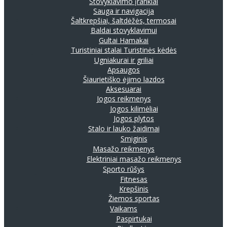
Stovyklavimo įrankiai
Sauga ir navigacija
Šaltkrepšiai, šaltdėžės, termosai
Baldai stovyklavimui
Gultai
Hamakai
Turistiniai stalai
Turistinės kėdės
Ugniakurai ir griliai
Apsaugos
Šiaurietiško ėjimo lazdos
Aksesuarai
Jogos reikmenys
Jogos kilimėliai
Jogos plytos
Stalo ir lauko žaidimai
Smiginis
Masažo reikmenys
Elektriniai masažo reikmenys
Sporto rūšys
Fitnesas
Krepšinis
Žiemos sportas
Vaikams
Paspirtukai