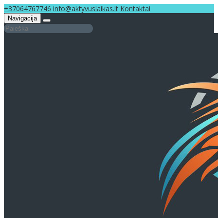
+37064767746
info@aktyvuslaikas.lt
Kontaktai
Navigacija