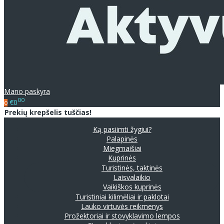
Mano paskyra
00
€0
0
Prekių krepšelis tuščias!
Ką pasiimti žygiui?
Palapinės
Miegmaišiai
Kuprinės
Turistinės, taktinės
Laisvalaikio
Vaikiškos kuprinės
Turistiniai kilimėliai ir paklotai
Lauko virtuvės reikmenys
Prožektoriai ir stovyklavimo lempos