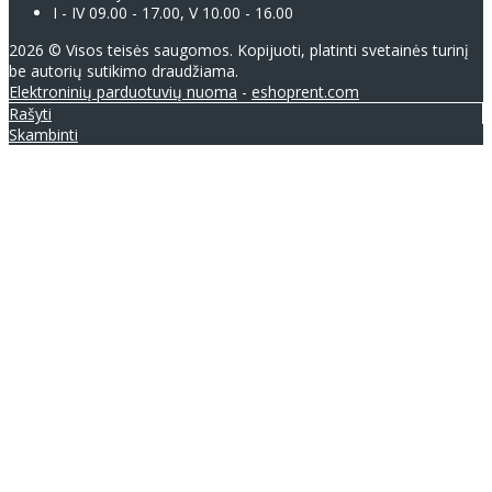
I - IV 09.00 - 17.00, V 10.00 - 16.00
2026 © Visos teisės saugomos. Kopijuoti, platinti svetainės turinį
be autorių sutikimo draudžiama.
Elektroninių parduotuvių nuoma
-
eshoprent.com
Rašyti
Skambinti