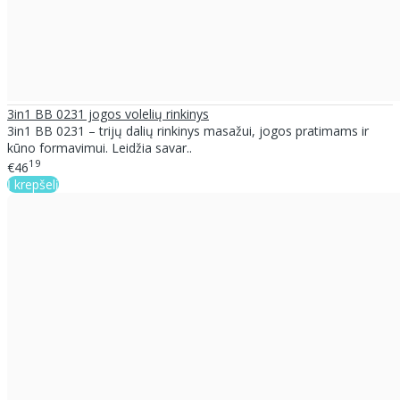
3in1 BB 0231 jogos volelių rinkinys
3in1 BB 0231 – trijų dalių rinkinys masažui, jogos pratimams ir
kūno formavimui. Leidžia savar..
19
€46
Į krepšelį