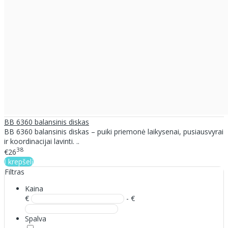
BB 6360 balansinis diskas
BB 6360 balansinis diskas – puiki priemonė laikysenai, pusiausvyrai
ir koordinacijai lavinti. ..
38
€26
Į krepšelį
Filtras
Kaina
€
- €
Spalva