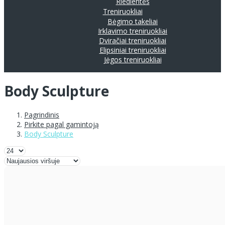
Riedlentės
Treniruokliai
Bėgimo takeliai
Irklavimo treniruokliai
Dviračiai treniruokliai
Elipsiniai treniruokliai
Jėgos treniruokliai
Body Sculpture
Pagrindinis
Pirkite pagal gamintoją
Body Sculpture