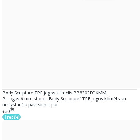
Body Sculpture TPE jogos kilimėlis BB8302EO6MM
Patogus 6 mm storio „Body Sculpture“ TPE jogos kilimėlis su
neslystančiu paviršiumi, pui..
35
€30
Į krepšelį