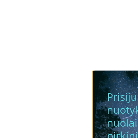
Prisij
nuotyk
nuola
pirkini