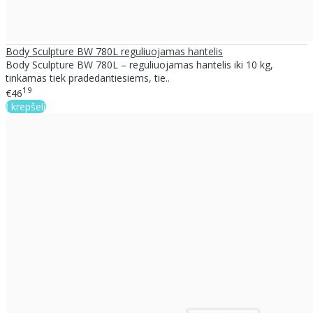
Body Sculpture BW 780L reguliuojamas hantelis
Body Sculpture BW 780L – reguliuojamas hantelis iki 10 kg,
tinkamas tiek pradedantiesiems, tie..
19
€46
Į krepšelį