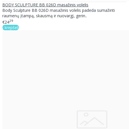
BODY SCULPTURE BB 026D masažinis volelis
Body Sculpture BB 026D masažinis volelis padeda sumažinti
raumenų įtampą, skausmą ir nuovargį, gerin..
29
€24
Į krepšelį