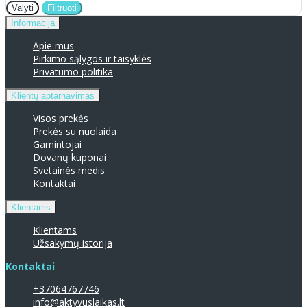
Valyti
Filtruoti
Informacija
Apie mus
Pirkimo sąlygos ir taisyklės
Privatumo politika
Klientų aptarnavimas
Visos prekės
Prekės su nuolaida
Gamintojai
Dovanų kuponai
Svetainės medis
Kontaktai
Klientams
Klientams
Užsakymų istorija
Kontaktai
+37064767746
info@aktyvuslaikas.lt