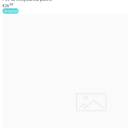
38
€26
Į krepšelį