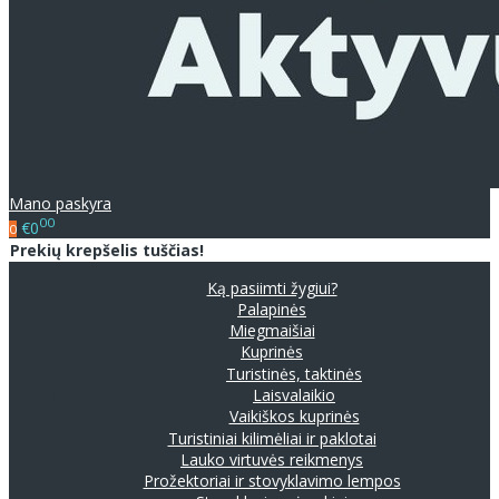
Mano paskyra
00
€0
0
Prekių krepšelis tuščias!
Ką pasiimti žygiui?
Palapinės
Miegmaišiai
Kuprinės
Turistinės, taktinės
Laisvalaikio
Vaikiškos kuprinės
Turistiniai kilimėliai ir paklotai
Lauko virtuvės reikmenys
Prožektoriai ir stovyklavimo lempos