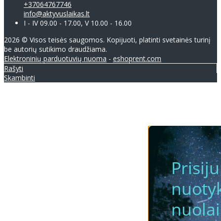
+37064767746
info@aktyvuslaikas.lt
I - IV 09.00 - 17.00, V 10.00 - 16.00
2026 © Visos teisės saugomos. Kopijuoti, platinti svetainės turinį
be autorių sutikimo draudžiama.
Elektroninių parduotuvių nuoma
-
eshoprent.com
Rašyti
Skambinti
Prisij
nuotyk
nuola