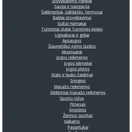
Stovyklavimo įrankiai
Sauga ir navigacija
Šaltkrepšiai, šaltdėžės, termosai
Baldai stovyklavimui
Gultai
Hamakai
Turistiniai stalai
Turistinės kėdės
Ugniakurai ir griliai
Apsaugos
Šiaurietiško ėjimo lazdos
Aksesuarai
Jogos reikmenys
Jogos kilimėliai
Jogos plytos
Stalo ir lauko žaidimai
Smiginis
Masažo reikmenys
Elektriniai masažo reikmenys
Sporto rūšys
Fitnesas
Krepšinis
Žiemos sportas
Vaikams
Paspirtukai