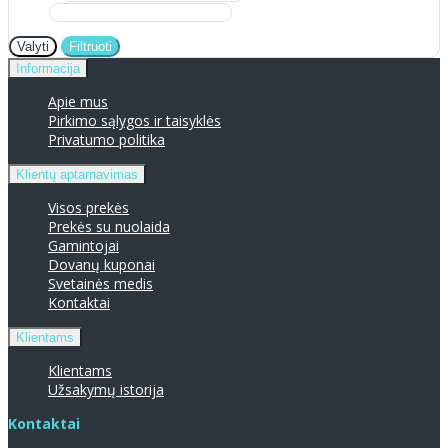
Valyti
Filtruoti
Informacija
Apie mus
Pirkimo sąlygos ir taisyklės
Privatumo politika
Klientų aptarnavimas
Visos prekės
Prekės su nuolaida
Gamintojai
Dovanų kuponai
Svetainės medis
Kontaktai
Klientams
Klientams
Užsakymų istorija
Kontaktai