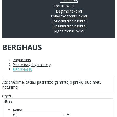
Riedlentės
Treniruokliai
Bėgimo takeliai
Irklavimo treniruokliai
Dviračiai treniruokliai
Elipsiniai treniruokliai
Jėgos treniruokliai
BERGHAUS
Pagrindinis
Pirkite pagal gamintoją
BERGHAUS
Atsiprašome, tačiau pasirinkto gamintojo prekių šiuo metu
neturime!
Grįžti
Filtras
Kaina
€
- €