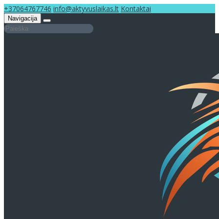
+37064767746
info@aktyvuslaikas.lt
Kontaktai
Navigacija