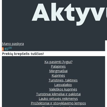
Mano paskyra
00
€0
0
Prekių krepšelis tuščias!
Ką pasiimti žygiui?
Palapinės
Miegmaišiai
Kuprinės
Turistinės, taktinės
Laisvalaikio
Vaikiškos kuprinės
Turistiniai kilimėliai ir paklotai
Lauko virtuvės reikmenys
Prožektoriai ir stovyklavimo lempos