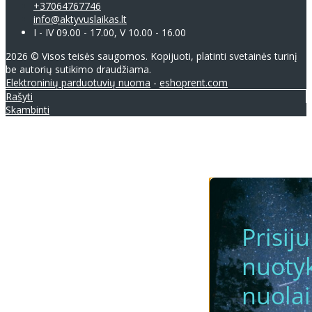
+37064767746
info@aktyvuslaikas.lt
I - IV 09.00 - 17.00, V 10.00 - 16.00
2026 © Visos teisės saugomos. Kopijuoti, platinti svetainės turinį
be autorių sutikimo draudžiama.
Elektroninių parduotuvių nuoma
-
eshoprent.com
Rašyti
Skambinti
Prisij
nuotyk
nuola