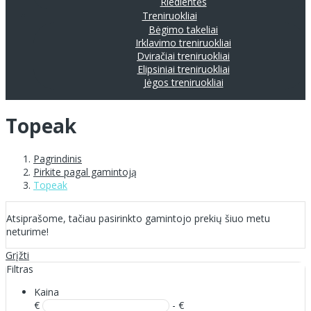
Riedlentės
Treniruokliai
Bėgimo takeliai
Irklavimo treniruokliai
Dviračiai treniruokliai
Elipsiniai treniruokliai
Jėgos treniruokliai
Topeak
Pagrindinis
Pirkite pagal gamintoją
Topeak
Atsiprašome, tačiau pasirinkto gamintojo prekių šiuo metu
neturime!
Grįžti
Filtras
Kaina
€
- €