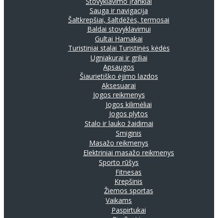
Stovyklavimo įrankiai
Sauga ir navigacija
Šaltkrepšiai, šaltdėžės, termosai
Baldai stovyklavimui
Gultai
Hamakai
Turistiniai stalai
Turistinės kėdės
Ugniakurai ir griliai
Apsaugos
Šiaurietiško ėjimo lazdos
Aksesuarai
Jogos reikmenys
Jogos kilimėliai
Jogos plytos
Stalo ir lauko žaidimai
Smiginis
Masažo reikmenys
Elektriniai masažo reikmenys
Sporto rūšys
Fitnesas
Krepšinis
Žiemos sportas
Vaikams
Paspirtukai