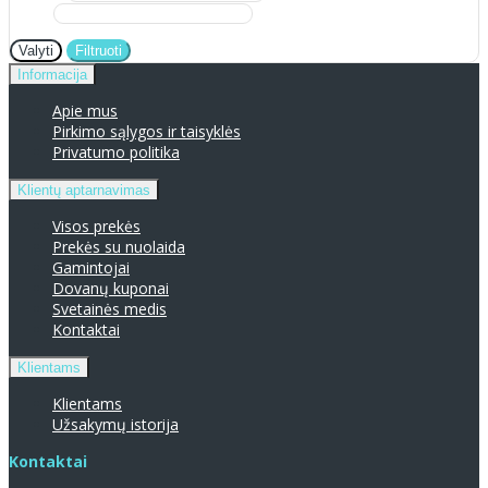
Valyti
Filtruoti
Informacija
Apie mus
Pirkimo sąlygos ir taisyklės
Privatumo politika
Klientų aptarnavimas
Visos prekės
Prekės su nuolaida
Gamintojai
Dovanų kuponai
Svetainės medis
Kontaktai
Klientams
Klientams
Užsakymų istorija
Kontaktai