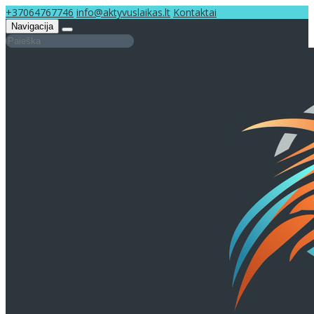
+37064767746
info@aktyvuslaikas.lt
Kontaktai
Navigacija