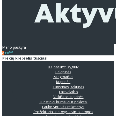
Mano paskyra
00
€0
0
Prekių krepšelis tuščias!
Ką pasiimti žygiui?
Palapinės
Miegmaišiai
Kuprinės
Turistinės, taktinės
Laisvalaikio
Vaikiškos kuprinės
Turistiniai kilimėliai ir paklotai
Lauko virtuvės reikmenys
Prožektoriai ir stovyklavimo lempos