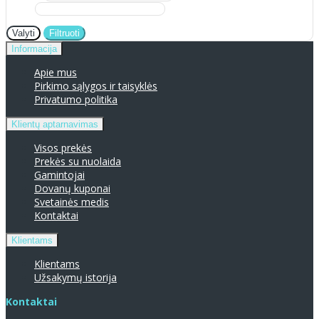
Valyti
Filtruoti
Informacija
Apie mus
Pirkimo sąlygos ir taisyklės
Privatumo politika
Klientų aptarnavimas
Visos prekės
Prekės su nuolaida
Gamintojai
Dovanų kuponai
Svetainės medis
Kontaktai
Klientams
Klientams
Užsakymų istorija
Kontaktai