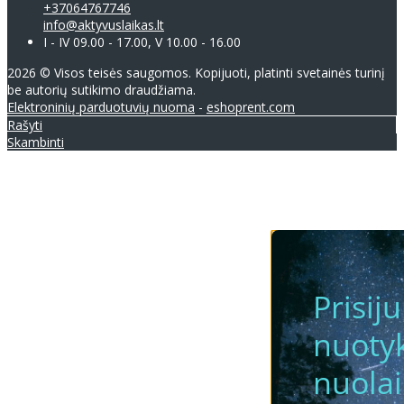
+37064767746
info@aktyvuslaikas.lt
I - IV 09.00 - 17.00, V 10.00 - 16.00
2026 © Visos teisės saugomos. Kopijuoti, platinti svetainės turinį
be autorių sutikimo draudžiama.
Elektroninių parduotuvių nuoma
-
eshoprent.com
Rašyti
Skambinti
Prisij
nuotyk
nuola