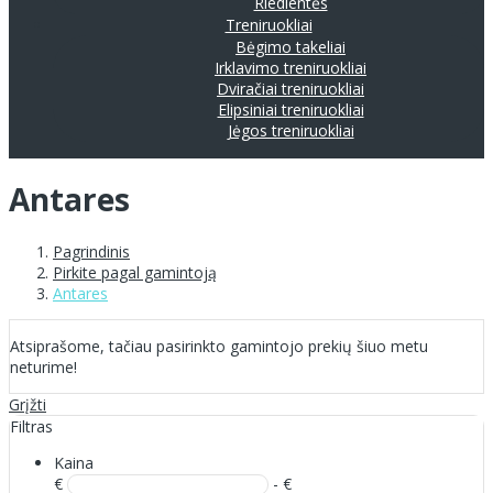
Riedlentės
Treniruokliai
Bėgimo takeliai
Irklavimo treniruokliai
Dviračiai treniruokliai
Elipsiniai treniruokliai
Jėgos treniruokliai
Antares
Pagrindinis
Pirkite pagal gamintoją
Antares
Atsiprašome, tačiau pasirinkto gamintojo prekių šiuo metu
neturime!
Grįžti
Filtras
Kaina
€
- €