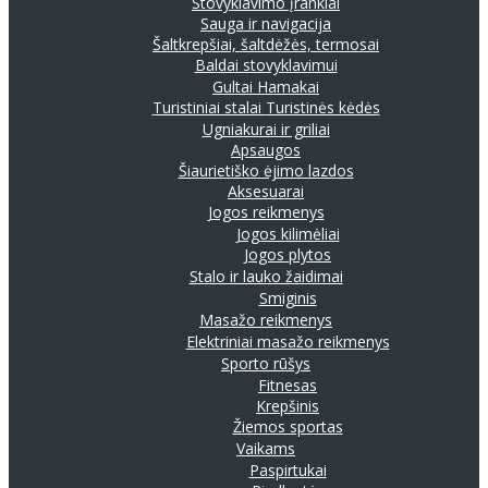
Stovyklavimo įrankiai
Sauga ir navigacija
Šaltkrepšiai, šaltdėžės, termosai
Baldai stovyklavimui
Gultai
Hamakai
Turistiniai stalai
Turistinės kėdės
Ugniakurai ir griliai
Apsaugos
Šiaurietiško ėjimo lazdos
Aksesuarai
Jogos reikmenys
Jogos kilimėliai
Jogos plytos
Stalo ir lauko žaidimai
Smiginis
Masažo reikmenys
Elektriniai masažo reikmenys
Sporto rūšys
Fitnesas
Krepšinis
Žiemos sportas
Vaikams
Paspirtukai