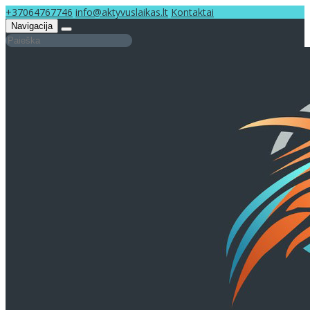
+37064767746
info@aktyvuslaikas.lt
Kontaktai
Navigacija