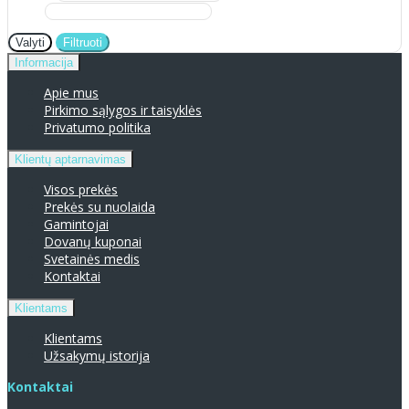
Valyti
Filtruoti
Informacija
Apie mus
Pirkimo sąlygos ir taisyklės
Privatumo politika
Klientų aptarnavimas
Visos prekės
Prekės su nuolaida
Gamintojai
Dovanų kuponai
Svetainės medis
Kontaktai
Klientams
Klientams
Užsakymų istorija
Kontaktai