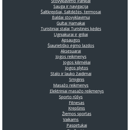
Stovyklavimo įrankiai
Sauga ir navigacija
Šaltkrepšiai, šaltdėžės, termosai
Baldai stovyklavimui
Gultai
Hamakai
Turistiniai stalai
Turistinės kėdės
Ugniakurai ir griliai
Apsaugos
Šiaurietiško ėjimo lazdos
Aksesuarai
Jogos reikmenys
Jogos kilimėliai
Jogos plytos
Stalo ir lauko žaidimai
Smiginis
Masažo reikmenys
Elektriniai masažo reikmenys
Sporto rūšys
Fitnesas
Krepšinis
Žiemos sportas
Vaikams
Paspirtukai