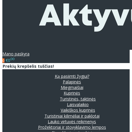
Mano paskyra
00
€0
0
Prekių krepšelis tuščias!
Ką pasiimti žygiui?
Palapinės
Miegmaišiai
Kuprinės
Turistinės, taktinės
Laisvalaikio
Vaikiškos kuprinės
Turistiniai kilimėliai ir paklotai
Lauko virtuvės reikmenys
Prožektoriai ir stovyklavimo lempos