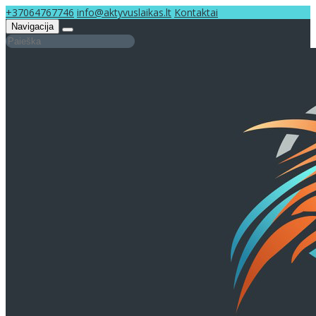
+37064767746
info@aktyvuslaikas.lt
Kontaktai
Navigacija