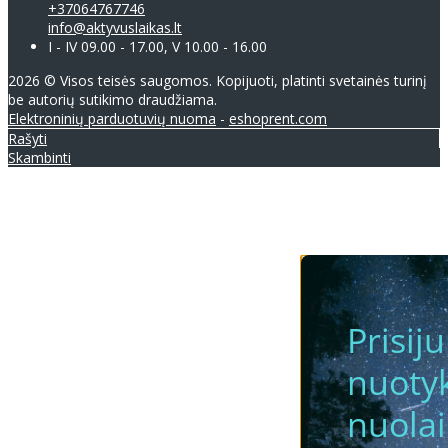
+37064767746
info@aktyvuslaikas.lt
I - IV 09.00 - 17.00, V 10.00 - 16.00
2026 © Visos teisės saugomos. Kopijuoti, platinti svetainės turinį
be autorių sutikimo draudžiama.
Elektroninių parduotuvių nuoma
-
eshoprent.com
Rašyti
Skambinti
Prisij
nuotyk
nuola