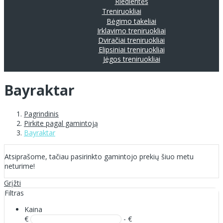
Riedlentės
Treniruokliai
Bėgimo takeliai
Irklavimo treniruokliai
Dviračiai treniruokliai
Elipsiniai treniruokliai
Jėgos treniruokliai
Bayraktar
Pagrindinis
Pirkite pagal gamintoją
Bayraktar
Atsiprašome, tačiau pasirinkto gamintojo prekių šiuo metu
neturime!
Grįžti
Filtras
Kaina
€
- €