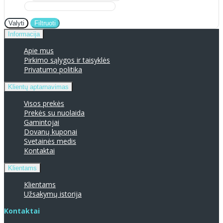
Valyti
Filtruoti
Informacija
Apie mus
Pirkimo sąlygos ir taisyklės
Privatumo politika
Klientų aptarnavimas
Visos prekės
Prekės su nuolaida
Gamintojai
Dovanų kuponai
Svetainės medis
Kontaktai
Klientams
Klientams
Užsakymų istorija
Kontaktai