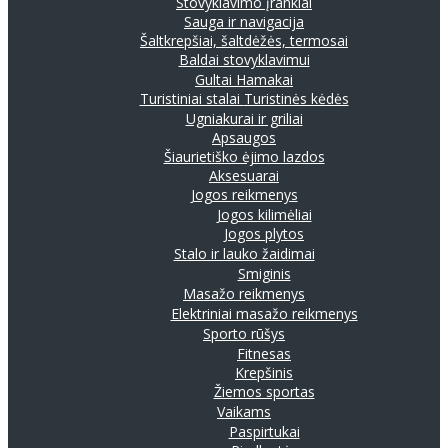
Stovyklavimo įrankiai
Sauga ir navigacija
Šaltkrepšiai, šaltdėžės, termosai
Baldai stovyklavimui
Gultai
Hamakai
Turistiniai stalai
Turistinės kėdės
Ugniakurai ir griliai
Apsaugos
Šiaurietiško ėjimo lazdos
Aksesuarai
Jogos reikmenys
Jogos kilimėliai
Jogos plytos
Stalo ir lauko žaidimai
Smiginis
Masažo reikmenys
Elektriniai masažo reikmenys
Sporto rūšys
Fitnesas
Krepšinis
Žiemos sportas
Vaikams
Paspirtukai