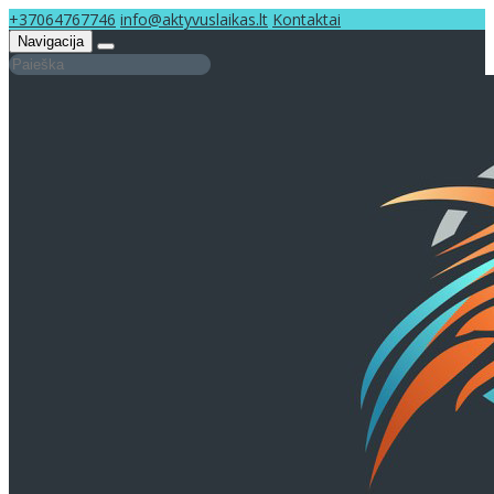
+37064767746
info@aktyvuslaikas.lt
Kontaktai
Navigacija