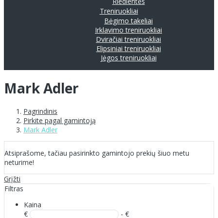
Riedlentės
Treniruokliai
Bėgimo takeliai
Irklavimo treniruokliai
Dviračiai treniruokliai
Elipsiniai treniruokliai
Jėgos treniruokliai
Mark Adler
Pagrindinis
Pirkite pagal gamintoją
Mark Adler
Atsiprašome, tačiau pasirinkto gamintojo prekių šiuo metu
neturime!
Grįžti
Filtras
Kaina
€
- €