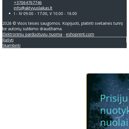
+37064767746
info@aktyvuslaikas.lt
I - IV 09.00 - 17.00, V 10.00 - 16.00
2026 © Visos teisės saugomos. Kopijuoti, platinti svetainės turinį
be autorių sutikimo draudžiama.
Elektroninių parduotuvių nuoma
-
eshoprent.com
Rašyti
Skambinti
Prisij
nuotyk
nuola