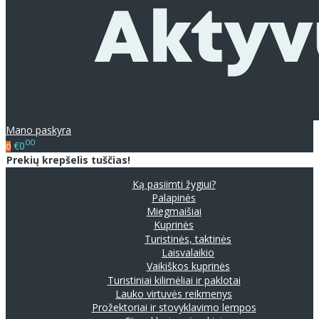
Mano paskyra
00
€0
0
Prekių krepšelis tuščias!
Ką pasiimti žygiui?
Palapinės
Miegmaišiai
Kuprinės
Turistinės, taktinės
Laisvalaikio
Vaikiškos kuprinės
Turistiniai kilimėliai ir paklotai
Lauko virtuvės reikmenys
Prožektoriai ir stovyklavimo lempos