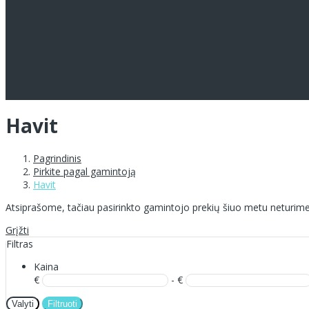
Havit
Pagrindinis
Pirkite pagal gamintoją
Havit
Atsiprašome, tačiau pasirinkto gamintojo prekių šiuo metu neturime
Grįžti
Filtras
Kaina
€
- €
Valyti
Filtruoti