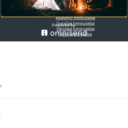
Riedlentės
Treniruokliai
Bėgimo takeliai
Irklavimo treniruokliai
Dviračiai treniruokliai
Elipsiniai treniruokliai
Jėgos treniruokliai
!