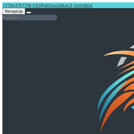
+37064767746
info@aktyvuslaikas.lt
Kontaktai
Navigacija