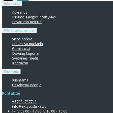
Informacija
Apie mus
Pirkimo sąlygos ir taisyklės
Privatumo politika
Klientų aptarnavimas
Visos prekės
Prekės su nuolaida
Gamintojai
Dovanų kuponai
Svetainės medis
Kontaktai
Klientams
Klientams
Užsakymų istorija
Kontaktai
+37064767746
info@aktyvuslaikas.lt
I - IV 09.00 - 17.00, V 10.00 - 16.00