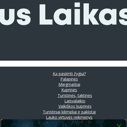
Ką pasiimti žygiui?
Palapinės
Miegmaišiai
Kuprinės
Turistinės, taktinės
Laisvalaikio
Vaikiškos kuprinės
Turistiniai kilimėliai ir paklotai
Lauko virtuvės reikmenys
Prožektoriai ir stovyklavimo lempos