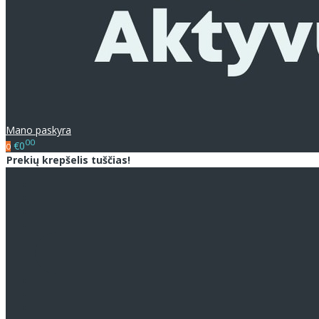
Mano paskyra
00
€0
0
Prekių krepšelis tuščias!