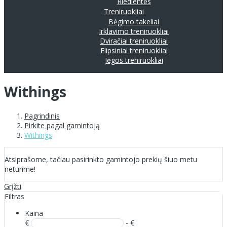
Riedlentės
Treniruokliai
Bėgimo takeliai
Irklavimo treniruokliai
Dviračiai treniruokliai
Elipsiniai treniruokliai
Jėgos treniruokliai
Withings
Pagrindinis
Pirkite pagal gamintoją
Withings
Atsiprašome, tačiau pasirinkto gamintojo prekių šiuo metu
neturime!
Grįžti
Filtras
Kaina
€
- €