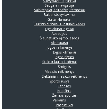
Stovyklavimo įrankiai
Sauga ir navigacija
Šaltkrepšiai, šaltdėžės, termosai
Baldai stovyklavimui
Gultai
Hamakai
Turistiniai stalai
Turistinės kėdės
Ugniakurai ir griliai
Apsaugos
Šiaurietiško ėjimo lazdos
Aksesuarai
Jogos reikmenys
Jogos kilimėliai
Jogos plytos
Stalo ir lauko žaidimai
Smiginis
Masažo reikmenys
Elektriniai masažo reikmenys
Sporto rūšys
Fitnesas
Krepšinis
Žiemos sportas
Vaikams
Paspirtukai