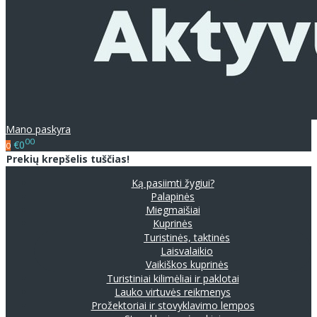
Mano paskyra
00
€0
0
Prekių krepšelis tuščias!
Ką pasiimti žygiui?
Palapinės
Miegmaišiai
Kuprinės
Turistinės, taktinės
Laisvalaikio
Vaikiškos kuprinės
Turistiniai kilimėliai ir paklotai
Lauko virtuvės reikmenys
Prožektoriai ir stovyklavimo lempos