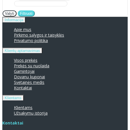
Valyti
Filtruoti
Informacija
Apie mus
Pirkimo sąlygos ir taisyklės
Privatumo politika
Klientų aptarnavimas
Visos prekės
Prekės su nuolaida
Gamintojai
Dovanų kuponai
Svetainės medis
Kontaktai
Klientams
Klientams
Užsakymų istorija
Kontaktai