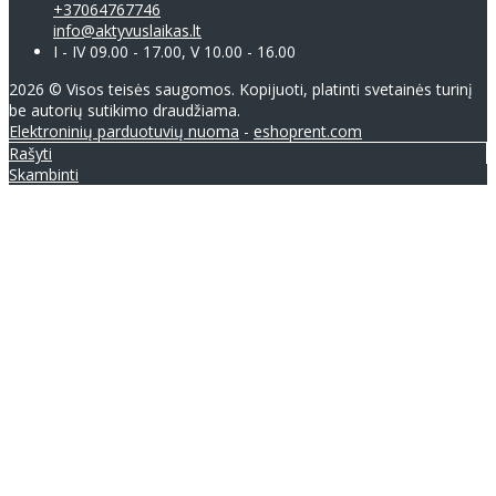
+37064767746
info@aktyvuslaikas.lt
I - IV 09.00 - 17.00, V 10.00 - 16.00
2026 © Visos teisės saugomos. Kopijuoti, platinti svetainės turinį
be autorių sutikimo draudžiama.
Elektroninių parduotuvių nuoma
-
eshoprent.com
Rašyti
Skambinti