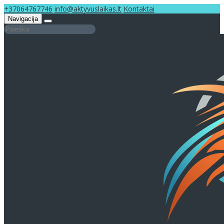
+37064767746
info@aktyvuslaikas.lt
Kontaktai
Navigacija