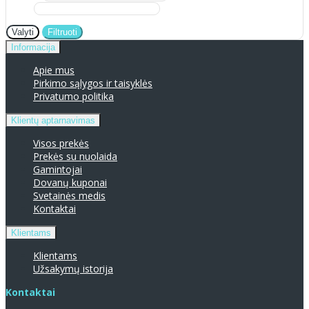
Valyti
Filtruoti
Informacija
Apie mus
Pirkimo sąlygos ir taisyklės
Privatumo politika
Klientų aptarnavimas
Visos prekės
Prekės su nuolaida
Gamintojai
Dovanų kuponai
Svetainės medis
Kontaktai
Klientams
Klientams
Užsakymų istorija
Kontaktai