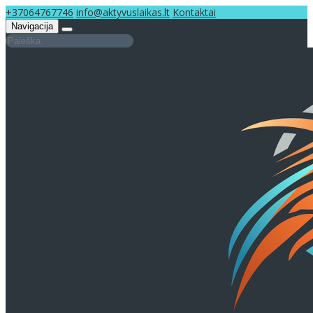
+37064767746
info@aktyvuslaikas.lt
Kontaktai
Navigacija