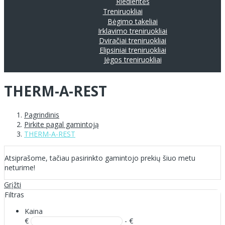
Riedlentės
Treniruokliai
Bėgimo takeliai
Irklavimo treniruokliai
Dviračiai treniruokliai
Elipsiniai treniruokliai
Jėgos treniruokliai
THERM-A-REST
Pagrindinis
Pirkite pagal gamintoją
THERM-A-REST
Atsiprašome, tačiau pasirinkto gamintojo prekių šiuo metu
neturime!
Grįžti
Filtras
Kaina
€
- €