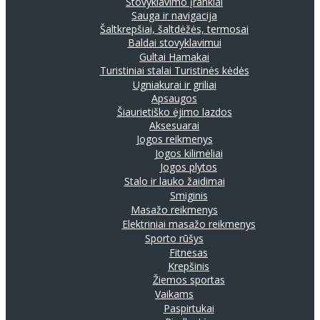
Stovyklavimo įrankiai
Sauga ir navigacija
Šaltkrepšiai, šaltdėžės, termosai
Baldai stovyklavimui
Gultai
Hamakai
Turistiniai stalai
Turistinės kėdės
Ugniakurai ir griliai
Apsaugos
Šiaurietiško ėjimo lazdos
Aksesuarai
Jogos reikmenys
Jogos kilimėliai
Jogos plytos
Stalo ir lauko žaidimai
Smiginis
Masažo reikmenys
Elektriniai masažo reikmenys
Sporto rūšys
Fitnesas
Krepšinis
Žiemos sportas
Vaikams
Paspirtukai