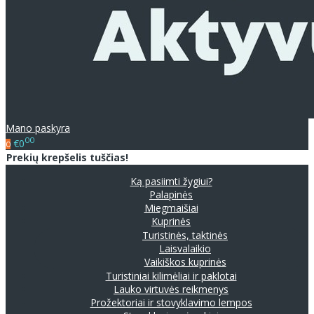
Mano paskyra
00
€0
0
Prekių krepšelis tuščias!
Ką pasiimti žygiui?
Palapinės
Miegmaišiai
Kuprinės
Turistinės, taktinės
Laisvalaikio
Vaikiškos kuprinės
Turistiniai kilimėliai ir paklotai
Lauko virtuvės reikmenys
Prožektoriai ir stovyklavimo lempos