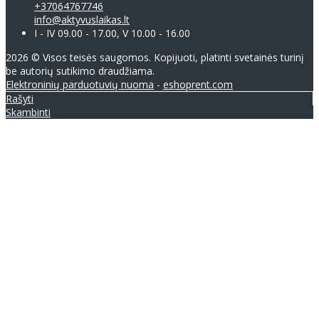
+37064767746
info@aktyvuslaikas.lt
I - IV 09.00 - 17.00, V 10.00 - 16.00
2026 © Visos teisės saugomos. Kopijuoti, platinti svetainės turinį
be autorių sutikimo draudžiama.
Elektroninių parduotuvių nuoma
-
eshoprent.com
Rašyti
Skambinti