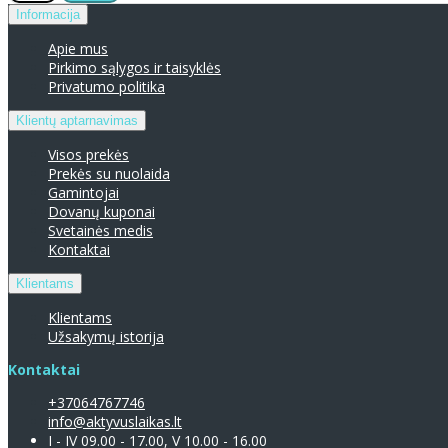
Informacija
Apie mus
Pirkimo sąlygos ir taisyklės
Privatumo politika
Klientų aptarnavimas
Visos prekės
Prekės su nuolaida
Gamintojai
Dovanų kuponai
Svetainės medis
Kontaktai
Klientams
Klientams
Užsakymų istorija
Kontaktai
+37064767746
info@aktyvuslaikas.lt
I - IV 09.00 - 17.00, V 10.00 - 16.00