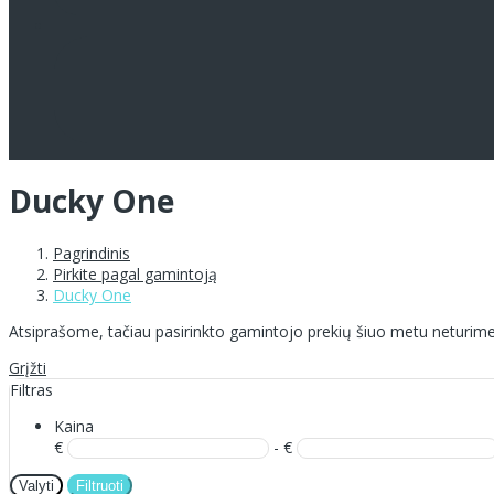
Ducky One
Pagrindinis
Pirkite pagal gamintoją
Ducky One
Atsiprašome, tačiau pasirinkto gamintojo prekių šiuo metu neturime
Grįžti
Filtras
Kaina
€
- €
Valyti
Filtruoti