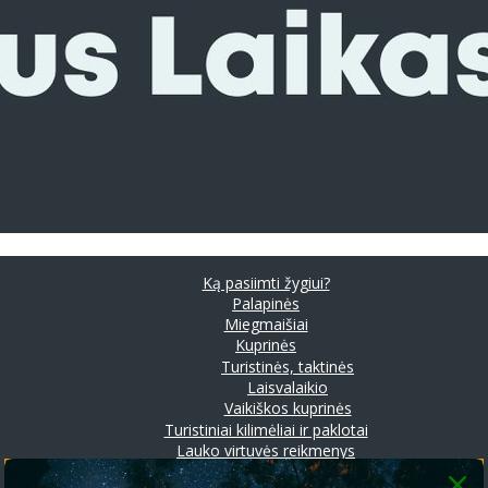
Ką pasiimti žygiui?
Palapinės
Miegmaišiai
Kuprinės
Turistinės, taktinės
Laisvalaikio
Vaikiškos kuprinės
Turistiniai kilimėliai ir paklotai
Lauko virtuvės reikmenys
Prožektoriai ir stovyklavimo lempos