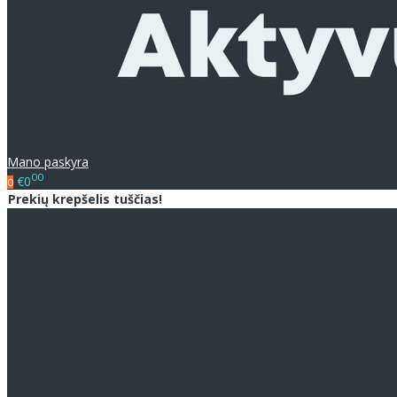
Mano paskyra
00
€0
0
Prekių krepšelis tuščias!