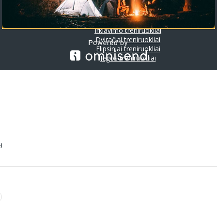
Riedlentės
Treniruokliai
Bėgimo takeliai
Irklavimo treniruokliai
Dviračiai treniruokliai
Elipsiniai treniruokliai
Jėgos treniruokliai
!