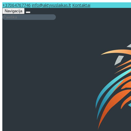
+37064767746
info@aktyvuslaikas.lt
Kontaktai
Navigacija