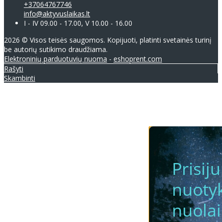
+37064767746
info@aktyvuslaikas.lt
I - IV 09.00 - 17.00, V 10.00 - 16.00
2026 © Visos teisės saugomos. Kopijuoti, platinti svetainės turinį
be autorių sutikimo draudžiama.
Elektroninių parduotuvių nuoma
-
eshoprent.com
Rašyti
Skambinti
Prisij
nuotyk
nuola