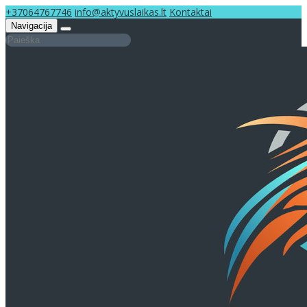
+37064767746
info@aktyvuslaikas.lt
Kontaktai
Navigacija