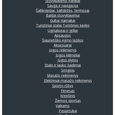
Stovyklavimo įrankiai
Sauga ir navigacija
Šaltkrepšiai, šaltdėžės, termosai
Baldai stovyklavimui
Gultai
Hamakai
Turistiniai stalai
Turistinės kėdės
Ugniakurai ir griliai
Apsaugos
Šiaurietiško ėjimo lazdos
Aksesuarai
Jogos reikmenys
Jogos kilimėliai
Jogos plytos
Stalo ir lauko žaidimai
Smiginis
Masažo reikmenys
Elektriniai masažo reikmenys
Sporto rūšys
Fitnesas
Krepšinis
Žiemos sportas
Vaikams
Paspirtukai