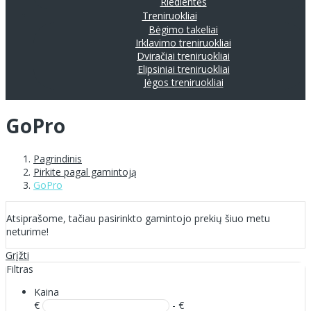
Riedlentės
Treniruokliai
Bėgimo takeliai
Irklavimo treniruokliai
Dviračiai treniruokliai
Elipsiniai treniruokliai
Jėgos treniruokliai
GoPro
Pagrindinis
Pirkite pagal gamintoją
GoPro
Atsiprašome, tačiau pasirinkto gamintojo prekių šiuo metu
neturime!
Grįžti
Filtras
Kaina
€
- €