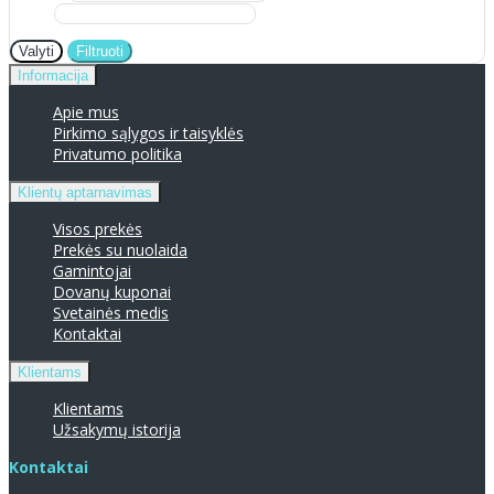
Valyti
Filtruoti
Informacija
Apie mus
Pirkimo sąlygos ir taisyklės
Privatumo politika
Klientų aptarnavimas
Visos prekės
Prekės su nuolaida
Gamintojai
Dovanų kuponai
Svetainės medis
Kontaktai
Klientams
Klientams
Užsakymų istorija
Kontaktai