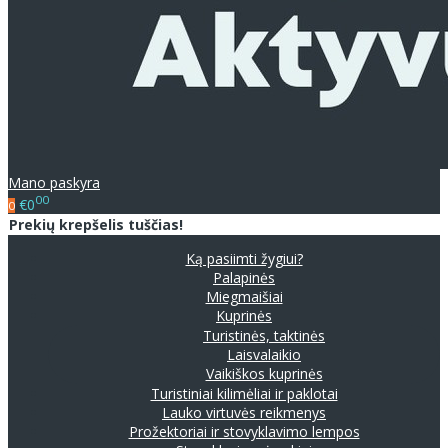
Mano paskyra
00
€0
0
Prekių krepšelis tuščias!
Ką pasiimti žygiui?
Palapinės
Miegmaišiai
Kuprinės
Turistinės, taktinės
Laisvalaikio
Vaikiškos kuprinės
Turistiniai kilimėliai ir paklotai
Lauko virtuvės reikmenys
Prožektoriai ir stovyklavimo lempos