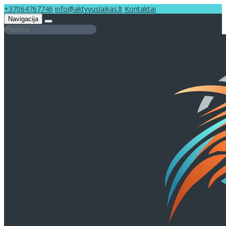
+37064767746
info@aktyvuslaikas.lt
Kontaktai
Navigacija