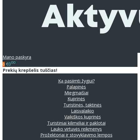
Mano paskyra
00
€0
0
Prekių krepšelis tuščias!
Ką pasiimti žygiui?
Palapinės
Miegmaišiai
Kuprinės
Turistinės, taktinės
Laisvalaikio
Vaikiškos kuprinės
Turistiniai kilimėliai ir paklotai
Lauko virtuvės reikmenys
Prožektoriai ir stovyklavimo lempos