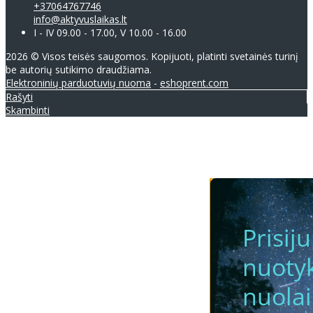
+37064767746
info@aktyvuslaikas.lt
I - IV 09.00 - 17.00, V 10.00 - 16.00
2026 © Visos teisės saugomos. Kopijuoti, platinti svetainės turinį
be autorių sutikimo draudžiama.
Elektroninių parduotuvių nuoma
-
eshoprent.com
Rašyti
Skambinti
Prisij
nuotyk
nuola