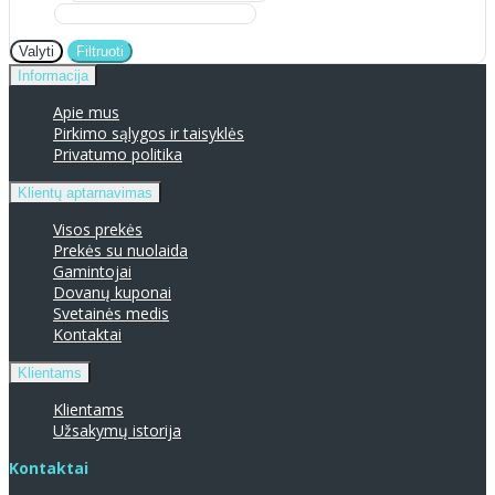
Valyti
Filtruoti
Informacija
Apie mus
Pirkimo sąlygos ir taisyklės
Privatumo politika
Klientų aptarnavimas
Visos prekės
Prekės su nuolaida
Gamintojai
Dovanų kuponai
Svetainės medis
Kontaktai
Klientams
Klientams
Užsakymų istorija
Kontaktai