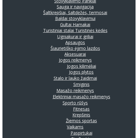
Stovyklavimo įrankiai
Sauga ir navigacija
Šaltkrepšiai, šaltdėžės, termosai
Baldai stovyklavimui
Gultai
Hamakai
Turistiniai stalai
Turistinės kėdės
Ugniakurai ir griliai
Apsaugos
Šiaurietiško ėjimo lazdos
Aksesuarai
Jogos reikmenys
Jogos kilimėliai
Jogos plytos
Stalo ir lauko žaidimai
Smiginis
Masažo reikmenys
Elektriniai masažo reikmenys
Sporto rūšys
Fitnesas
Krepšinis
Žiemos sportas
Vaikams
Paspirtukai