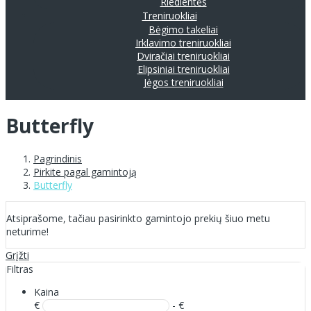
Riedlentės
Treniruokliai
Bėgimo takeliai
Irklavimo treniruokliai
Dviračiai treniruokliai
Elipsiniai treniruokliai
Jėgos treniruokliai
Butterfly
Pagrindinis
Pirkite pagal gamintoją
Butterfly
Atsiprašome, tačiau pasirinkto gamintojo prekių šiuo metu
neturime!
Grįžti
Filtras
Kaina
€
- €