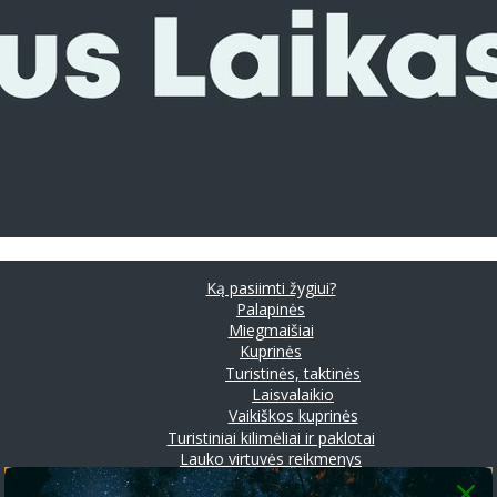
Ką pasiimti žygiui?
Palapinės
Miegmaišiai
Kuprinės
Turistinės, taktinės
Laisvalaikio
Vaikiškos kuprinės
Turistiniai kilimėliai ir paklotai
Lauko virtuvės reikmenys
Prožektoriai ir stovyklavimo lempos