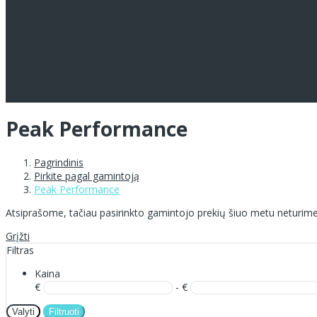
Peak Performance
Pagrindinis
Pirkite pagal gamintoją
Peak Performance
Atsiprašome, tačiau pasirinkto gamintojo prekių šiuo metu neturime
Grįžti
Filtras
Kaina
€
- €
Valyti
Filtruoti