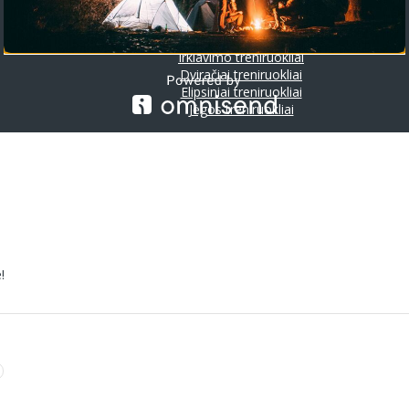
Riedlentės
Treniruokliai
Bėgimo takeliai
Irklavimo treniruokliai
Dviračiai treniruokliai
Elipsiniai treniruokliai
Jėgos treniruokliai
!