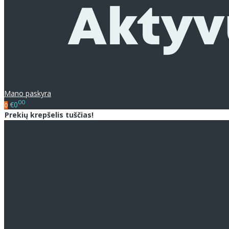
Mano paskyra
00
€0
0
Prekių krepšelis tuščias!