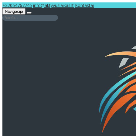
+37064767746
info@aktyvuslaikas.lt
Kontaktai
Navigacija