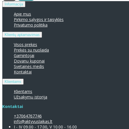
Informacija
Apie mus
Pirkimo sąlygos ir taisyklės
Privatumo politika
Klientų aptarnavimas
Visos prekės
Prekės su nuolaida
Gamintojai
Dovanų kuponai
Svetainės medis
Kontaktai
Klientams
Klientams
Užsakymų istorija
Kontaktai
+37064767746
info@aktyvuslaikas.lt
I - IV 09.00 - 17.00, V 10.00 - 16.00