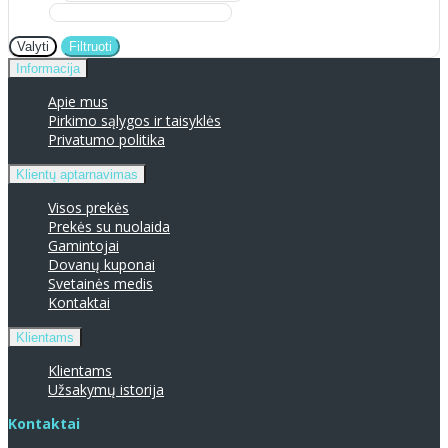
Valyti
Filtruoti
Informacija
Apie mus
Pirkimo sąlygos ir taisyklės
Privatumo politika
Klientų aptarnavimas
Visos prekės
Prekės su nuolaida
Gamintojai
Dovanų kuponai
Svetainės medis
Kontaktai
Klientams
Klientams
Užsakymų istorija
Kontaktai