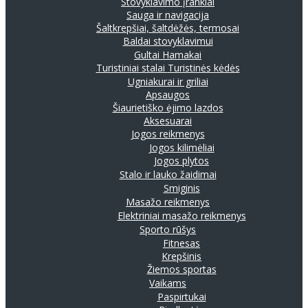
Stovyklavimo įrankiai
Sauga ir navigacija
Šaltkrepšiai, šaltdėžės, termosai
Baldai stovyklavimui
Gultai
Hamakai
Turistiniai stalai
Turistinės kėdės
Ugniakurai ir griliai
Apsaugos
Šiaurietiško ėjimo lazdos
Aksesuarai
Jogos reikmenys
Jogos kilimėliai
Jogos plytos
Stalo ir lauko žaidimai
Smiginis
Masažo reikmenys
Elektriniai masažo reikmenys
Sporto rūšys
Fitnesas
Krepšinis
Žiemos sportas
Vaikams
Paspirtukai