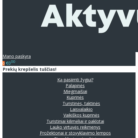
Mano paskyra
00
€0
0
Prekių krepšelis tuščias!
Ką pasiimti žygiui?
Palapinės
Miegmaišiai
Kuprinės
Turistinės, taktinės
Laisvalaikio
Vaikiškos kuprinės
Turistiniai kilimėliai ir paklotai
Lauko virtuvės reikmenys
Prožektoriai ir stovyklavimo lempos