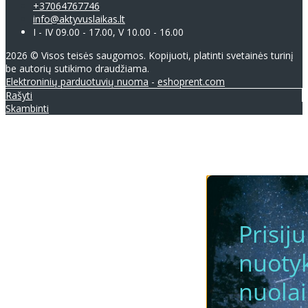
+37064767746
info@aktyvuslaikas.lt
I - IV 09.00 - 17.00, V 10.00 - 16.00
2026 © Visos teisės saugomos. Kopijuoti, platinti svetainės turinį
be autorių sutikimo draudžiama.
Elektroninių parduotuvių nuoma
-
eshoprent.com
Rašyti
Skambinti
Prisij
nuotyk
nuola