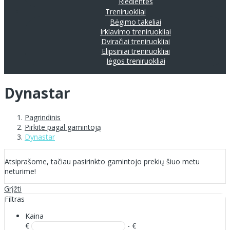
Riedlentės
Treniruokliai
Bėgimo takeliai
Irklavimo treniruokliai
Dviračiai treniruokliai
Elipsiniai treniruokliai
Jėgos treniruokliai
Dynastar
Pagrindinis
Pirkite pagal gamintoją
Dynastar
Atsiprašome, tačiau pasirinkto gamintojo prekių šiuo metu
neturime!
Grįžti
Filtras
Kaina
€
- €