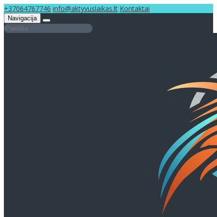
+37064767746
info@aktyvuslaikas.lt
Kontaktai
Navigacija