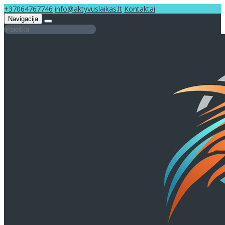
+37064767746
info@aktyvuslaikas.lt
Kontaktai
Navigacija