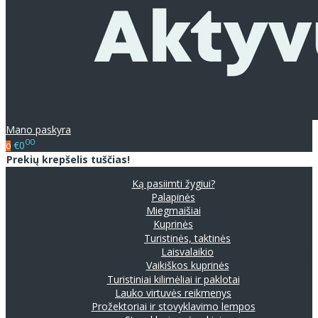
Mano paskyra
00
€0
0
Prekių krepšelis tuščias!
Ką pasiimti žygiui?
Palapinės
Miegmaišiai
Kuprinės
Turistinės, taktinės
Laisvalaikio
Vaikiškos kuprinės
Turistiniai kilimėliai ir paklotai
Lauko virtuvės reikmenys
Prožektoriai ir stovyklavimo lempos