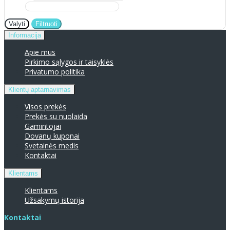
Valyti
Filtruoti
Informacija
Apie mus
Pirkimo sąlygos ir taisyklės
Privatumo politika
Klientų aptarnavimas
Visos prekės
Prekės su nuolaida
Gamintojai
Dovanų kuponai
Svetainės medis
Kontaktai
Klientams
Klientams
Užsakymų istorija
Kontaktai