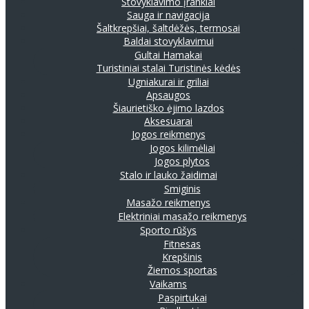
Stovyklavimo įrankiai
Sauga ir navigacija
Šaltkrepšiai, šaltdėžės, termosai
Baldai stovyklavimui
Gultai
Hamakai
Turistiniai stalai
Turistinės kėdės
Ugniakurai ir griliai
Apsaugos
Šiaurietiško ėjimo lazdos
Aksesuarai
Jogos reikmenys
Jogos kilimėliai
Jogos plytos
Stalo ir lauko žaidimai
Smiginis
Masažo reikmenys
Elektriniai masažo reikmenys
Sporto rūšys
Fitnesas
Krepšinis
Žiemos sportas
Vaikams
Paspirtukai