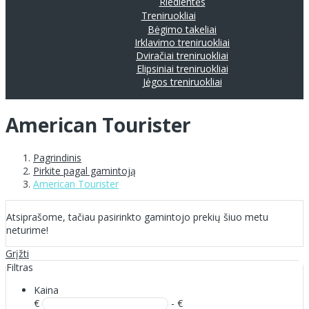
Riedlentės
Treniruokliai
Bėgimo takeliai
Irklavimo treniruokliai
Dviračiai treniruokliai
Elipsiniai treniruokliai
Jėgos treniruokliai
American Tourister
Pagrindinis
Pirkite pagal gamintoją
American Tourister
Atsiprašome, tačiau pasirinkto gamintojo prekių šiuo metu
neturime!
Grįžti
Filtras
Kaina
€
- €