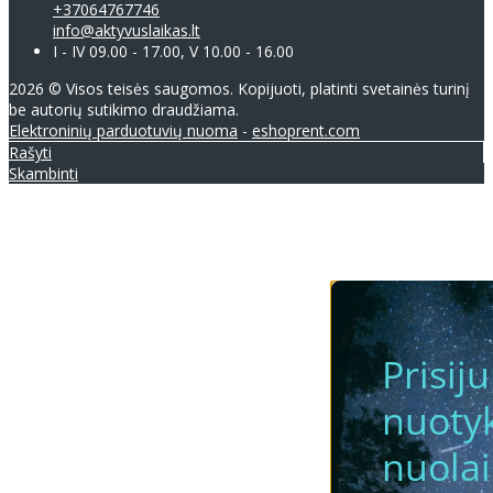
+37064767746
info@aktyvuslaikas.lt
I - IV 09.00 - 17.00, V 10.00 - 16.00
2026 © Visos teisės saugomos. Kopijuoti, platinti svetainės turinį
be autorių sutikimo draudžiama.
Elektroninių parduotuvių nuoma
-
eshoprent.com
Rašyti
Skambinti
Prisij
nuotyk
nuola