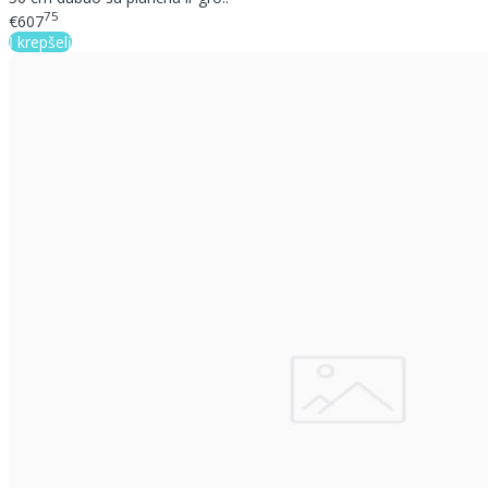
75
€607
Į krepšelį