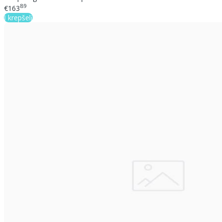
89
€163
Į krepšelį