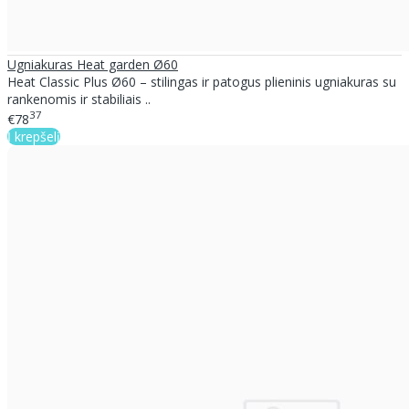
Ugniakuras Heat garden Ø60
Heat Classic Plus Ø60 – stilingas ir patogus plieninis ugniakuras su
rankenomis ir stabiliais ..
37
€78
Į krepšelį