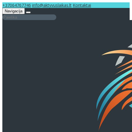
+37064767746
info@aktyvuslaikas.lt
Kontaktai
Navigacija