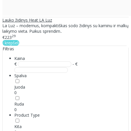
Lauko židinys Heat LA Luz
La Luz – modernus, kompaktiškas sodo židinys su kaminu ir malkų
laikymo vieta. Puikus sprendim..
29
€223
Į krepšelį
Filtras
Kaina
€
- €
Spalva
Juoda
0
Ruda
0
Product Type
Kita