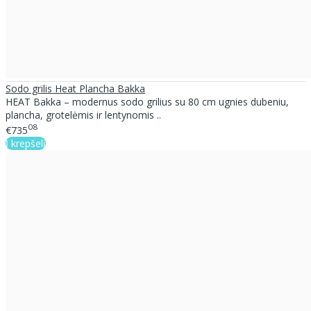
Sodo grilis Heat Plancha Bakka
HEAT Bakka – modernus sodo grilius su 80 cm ugnies dubeniu,
plancha, grotelėmis ir lentynomis ..
08
€735
Į krepšelį