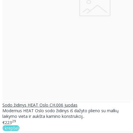
Sodo židinys HEAT Oslo CH.006 juodas
Modernus HEAT Oslo sodo židinys iš dažyto plieno su malkų
laikymo vieta ir aukšta kamino konstrukcij..
29
€223
Į krepšelį