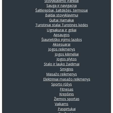
Stovyklavimo įrankiai
Sauga ir navigacija
Šaltkrepšiai, šaltdėžės, termosai
Baldai stovyklavimui
Gultai
Hamakai
Turistiniai stalai
Turistinės kėdės
Ugniakurai ir griliai
Apsaugos
Šiaurietiško ėjimo lazdos
Aksesuarai
Jogos reikmenys
Jogos kilimėliai
Jogos plytos
Stalo ir lauko žaidimai
Smiginis
Masažo reikmenys
Elektriniai masažo reikmenys
Sporto rūšys
Fitnesas
Krepšinis
Žiemos sportas
Vaikams
Paspirtukai