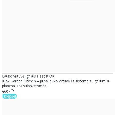
Lauko virtuvė, grilius Heat KJOK
Kjok Garden Kitchen – pilna lauko virtuvėlės sistema su griliumi ir
plancha. Dvi sulankstomos ..
75
€607
Į krepšelį