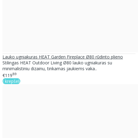
Lauko ugniakuras HEAT Garden Fireplace Ø80 rūdinto plieno
Stilingas HEAT Outdoor Living Ø80 lauko ugniakuras su
minimalistiniu dizainu, tinkamas jaukiems vaka..
89
€119
Į krepšelį