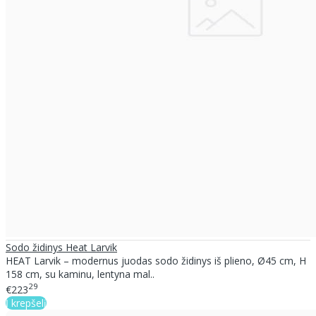
Sodo židinys Heat Larvik
HEAT Larvik – modernus juodas sodo židinys iš plieno, Ø45 cm, H
158 cm, su kaminu, lentyna mal..
29
€223
Į krepšelį