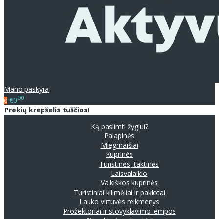
Mano paskyra
00
€0
0
Prekių krepšelis tuščias!
Ką pasiimti žygiui?
Palapinės
Miegmaišiai
Kuprinės
Turistinės, taktinės
Laisvalaikio
Vaikiškos kuprinės
Turistiniai kilimėliai ir paklotai
Lauko virtuvės reikmenys
Prožektoriai ir stovyklavimo lempos