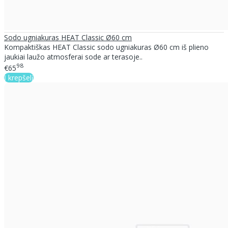
Sodo ugniakuras HEAT Classic Ø60 cm
Kompaktiškas HEAT Classic sodo ugniakuras Ø60 cm iš plieno
jaukiai laužo atmosferai sode ar terasoje..
98
€65
Į krepšelį