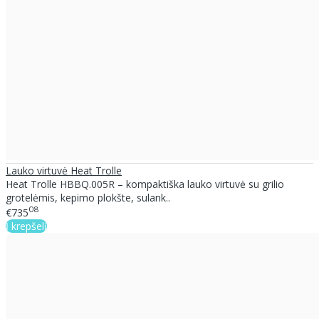
Lauko virtuvė Heat Trolle
Heat Trolle HBBQ.005R – kompaktiška lauko virtuvė su grilio
grotelėmis, kepimo plokšte, sulank..
08
€735
Į krepšelį