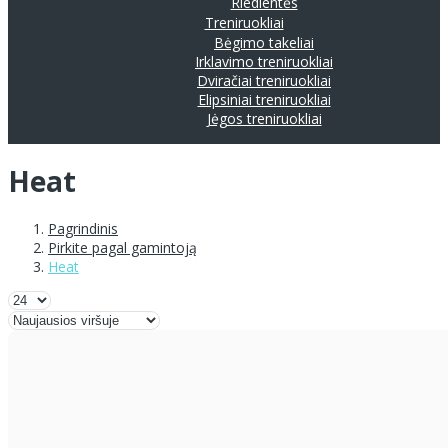
Riedlentės
Treniruokliai
Bėgimo takeliai
Irklavimo treniruokliai
Dviračiai treniruokliai
Elipsiniai treniruokliai
Jėgos treniruokliai
Heat
Pagrindinis
Pirkite pagal gamintoją
Heat