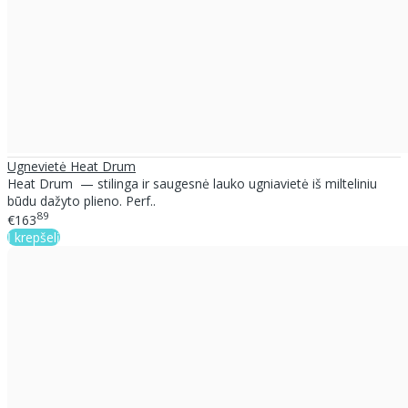
Ugnevietė Heat Drum
Heat Drum — stilinga ir saugesnė lauko ugniavietė iš milteliniu
būdu dažyto plieno. Perf..
89
€163
Į krepšelį