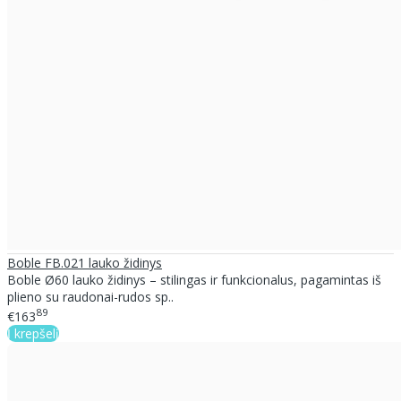
Boble FB.021 lauko židinys
Boble Ø60 lauko židinys – stilingas ir funkcionalus, pagamintas iš
plieno su raudonai-rudos sp..
89
€163
Į krepšelį