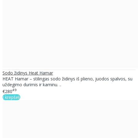
Sodo židinys Heat Hamar
HEAT Hamar – stilingas sodo židinys iš plieno, juodos spalvos, su
uždegimo durimis ir kaminu. ..
49
€280
Į krepšelį