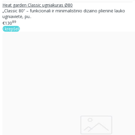
Heat garden Classic ugniakuras Ø80
„Classic 80“ – funkcionali ir minimalistinio dizaino plieninė lauko
ugniavietė, pu..
89
€130
Į krepšelį