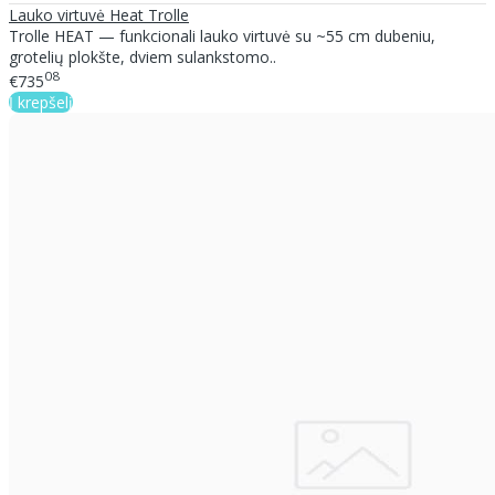
Lauko virtuvė Heat Trolle
Trolle HEAT — funkcionali lauko virtuvė su ~55 cm dubeniu,
grotelių plokšte, dviem sulankstomo..
08
€735
Į krepšelį