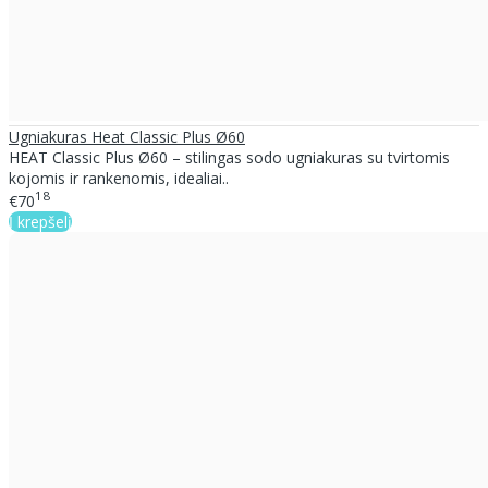
Ugniakuras Heat Classic Plus Ø60
HEAT Classic Plus Ø60 – stilingas sodo ugniakuras su tvirtomis
kojomis ir rankenomis, idealiai..
18
€70
Į krepšelį