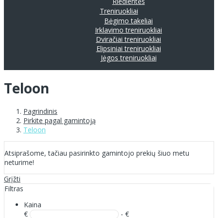
Riedlentės
Treniruokliai
Bėgimo takeliai
Irklavimo treniruokliai
Dviračiai treniruokliai
Elipsiniai treniruokliai
Jėgos treniruokliai
Teloon
Pagrindinis
Pirkite pagal gamintoją
Teloon
Atsiprašome, tačiau pasirinkto gamintojo prekių šiuo metu
neturime!
Grįžti
Filtras
Kaina
€
- €