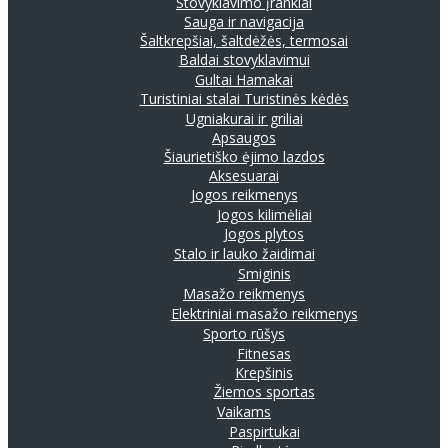
Stovyklavimo įrankiai
Sauga ir navigacija
Šaltkrepšiai, šaltdėžės, termosai
Baldai stovyklavimui
Gultai
Hamakai
Turistiniai stalai
Turistinės kėdės
Ugniakurai ir griliai
Apsaugos
Šiaurietiško ėjimo lazdos
Aksesuarai
Jogos reikmenys
Jogos kilimėliai
Jogos plytos
Stalo ir lauko žaidimai
Smiginis
Masažo reikmenys
Elektriniai masažo reikmenys
Sporto rūšys
Fitnesas
Krepšinis
Žiemos sportas
Vaikams
Paspirtukai