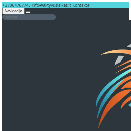
+37064767746
info@aktyvuslaikas.lt
Kontaktai
Navigacija