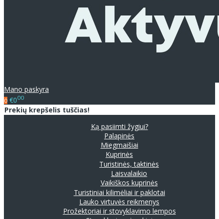
Mano paskyra
00
€0
0
Prekių krepšelis tuščias!
Ką pasiimti žygiui?
Palapinės
Miegmaišiai
Kuprinės
Turistinės, taktinės
Laisvalaikio
Vaikiškos kuprinės
Turistiniai kilimėliai ir paklotai
Lauko virtuvės reikmenys
Prožektoriai ir stovyklavimo lempos