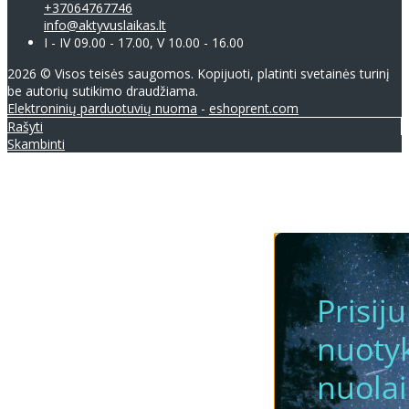
+37064767746
info@aktyvuslaikas.lt
I - IV 09.00 - 17.00, V 10.00 - 16.00
2026 © Visos teisės saugomos. Kopijuoti, platinti svetainės turinį
be autorių sutikimo draudžiama.
Elektroninių parduotuvių nuoma
-
eshoprent.com
Rašyti
Skambinti
Prisij
nuotyk
nuola