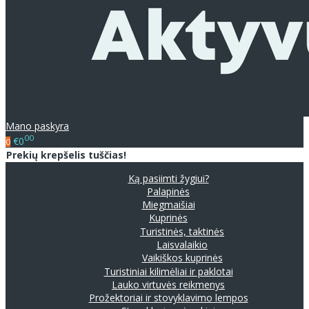
Mano paskyra
00
€0
0
Prekių krepšelis tuščias!
Ką pasiimti žygiui?
Palapinės
Miegmaišiai
Kuprinės
Turistinės, taktinės
Laisvalaikio
Vaikiškos kuprinės
Turistiniai kilimėliai ir paklotai
Lauko virtuvės reikmenys
Prožektoriai ir stovyklavimo lempos