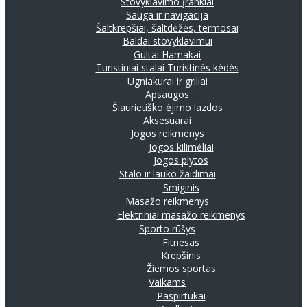
Stovyklavimo įrankiai
Sauga ir navigacija
Šaltkrepšiai, šaltdėžės, termosai
Baldai stovyklavimui
Gultai
Hamakai
Turistiniai stalai
Turistinės kėdės
Ugniakurai ir griliai
Apsaugos
Šiaurietiško ėjimo lazdos
Aksesuarai
Jogos reikmenys
Jogos kilimėliai
Jogos plytos
Stalo ir lauko žaidimai
Smiginis
Masažo reikmenys
Elektriniai masažo reikmenys
Sporto rūšys
Fitnesas
Krepšinis
Žiemos sportas
Vaikams
Paspirtukai