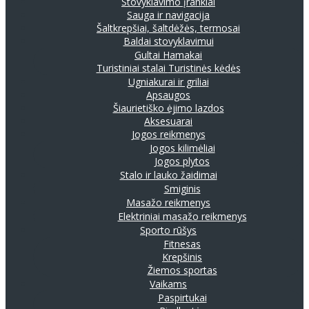
Stovyklavimo įrankiai
Sauga ir navigacija
Šaltkrepšiai, šaltdėžės, termosai
Baldai stovyklavimui
Gultai
Hamakai
Turistiniai stalai
Turistinės kėdės
Ugniakurai ir griliai
Apsaugos
Šiaurietiško ėjimo lazdos
Aksesuarai
Jogos reikmenys
Jogos kilimėliai
Jogos plytos
Stalo ir lauko žaidimai
Smiginis
Masažo reikmenys
Elektriniai masažo reikmenys
Sporto rūšys
Fitnesas
Krepšinis
Žiemos sportas
Vaikams
Paspirtukai