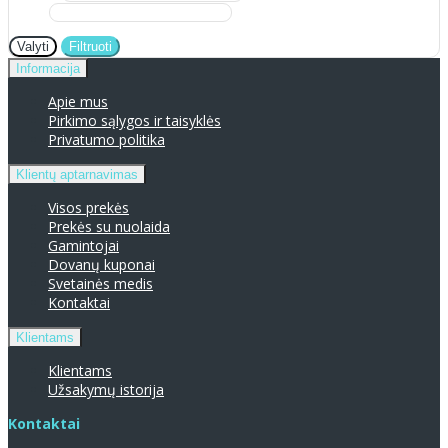
Valyti
Filtruoti
Informacija
Apie mus
Pirkimo sąlygos ir taisyklės
Privatumo politika
Klientų aptarnavimas
Visos prekės
Prekės su nuolaida
Gamintojai
Dovanų kuponai
Svetainės medis
Kontaktai
Klientams
Klientams
Užsakymų istorija
Kontaktai