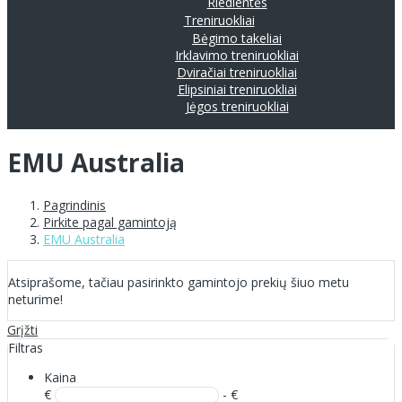
Riedlentės
Treniruokliai
Bėgimo takeliai
Irklavimo treniruokliai
Dviračiai treniruokliai
Elipsiniai treniruokliai
Jėgos treniruokliai
EMU Australia
Pagrindinis
Pirkite pagal gamintoją
EMU Australia
Atsiprašome, tačiau pasirinkto gamintojo prekių šiuo metu
neturime!
Grįžti
Filtras
Kaina
€
- €