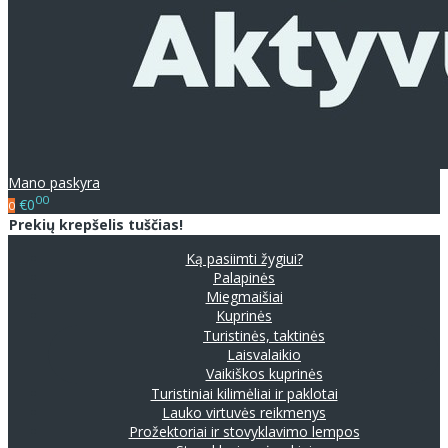
Mano paskyra
00
€0
0
Prekių krepšelis tuščias!
Ką pasiimti žygiui?
Palapinės
Miegmaišiai
Kuprinės
Turistinės, taktinės
Laisvalaikio
Vaikiškos kuprinės
Turistiniai kilimėliai ir paklotai
Lauko virtuvės reikmenys
Prožektoriai ir stovyklavimo lempos