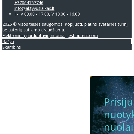
+37064767746
info@aktyvuslaikas.lt
I - IV 09.00 - 17.00, V 10.00 - 16.00
2026 © Visos teisės saugomos. Kopijuoti, platinti svetainės turinį
be autorių sutikimo draudžiama.
Elektroninių parduotuvių nuoma
-
eshoprent.com
Rašyti
Skambinti
Prisij
nuotyk
nuola