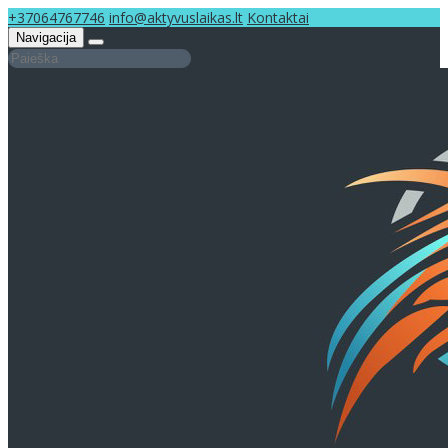
+37064767746
info@aktyvuslaikas.lt
Kontaktai
Navigacija