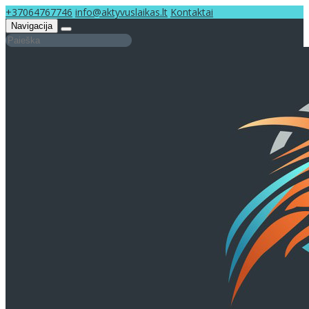
+37064767746
info@aktyvuslaikas.lt
Kontaktai
Navigacija