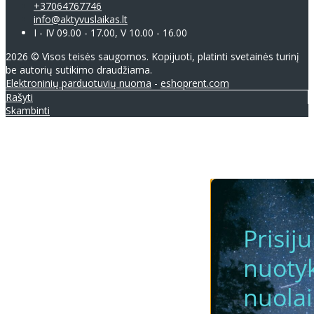
+37064767746
info@aktyvuslaikas.lt
I - IV 09.00 - 17.00, V 10.00 - 16.00
2026 © Visos teisės saugomos. Kopijuoti, platinti svetainės turinį
be autorių sutikimo draudžiama.
Elektroninių parduotuvių nuoma
-
eshoprent.com
Rašyti
Skambinti
Prisij
nuotyk
nuola