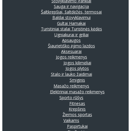
Stovyklavimo įrankiai
Sauga ir navigacija
Šaltkrepšiai, šaltdėžės, termosai
Baldai stovyklavimui
Gultai
Hamakai
Turistiniai stalai
Turistinės kėdės
Ugniakurai ir griliai
Apsaugos
Šiaurietiško ėjimo lazdos
Aksesuarai
Jogos reikmenys
Jogos kilimėliai
Jogos plytos
Stalo ir lauko žaidimai
Smiginis
Masažo reikmenys
Elektriniai masažo reikmenys
Sporto rūšys
Fitnesas
Krepšinis
Žiemos sportas
Vaikams
Paspirtukai