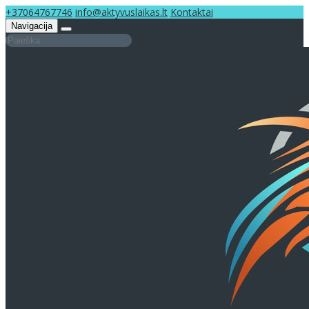
+37064767746
info@aktyvuslaikas.lt
Kontaktai
Navigacija