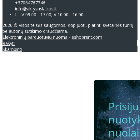
+37064767746
info@aktyvuslaikas.lt
I - IV 09.00 - 17.00, V 10.00 - 16.00
2026 © Visos teisės saugomos. Kopijuoti, platinti svetainės turinį
be autorių sutikimo draudžiama.
Elektroninių parduotuvių nuoma
-
eshoprent.com
Rašyti
Skambinti
Prisij
nuotyk
nuola