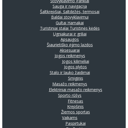
Stovyklavimo įrankiai
Sauga ir navigacija
Šaltkrepšiai, šaltdėžės, termosai
Baldai stovyklavimui
Gultai
Hamakai
Turistiniai stalai
Turistinės kėdės
Ugniakurai ir griliai
Apsaugos
Šiaurietiško ėjimo lazdos
Aksesuarai
Jogos reikmenys
Jogos kilimėliai
Jogos plytos
Stalo ir lauko žaidimai
Smiginis
Masažo reikmenys
Elektriniai masažo reikmenys
Sporto rūšys
Fitnesas
Krepšinis
Žiemos sportas
Vaikams
Paspirtukai