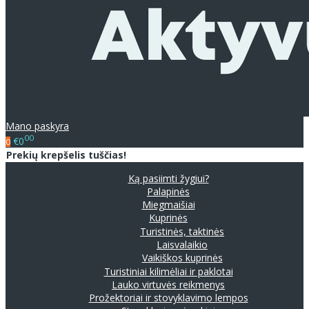
Mano paskyra
00
€0
0
Prekių krepšelis tuščias!
Ką pasiimti žygiui?
Palapinės
Miegmaišiai
Kuprinės
Turistinės, taktinės
Laisvalaikio
Vaikiškos kuprinės
Turistiniai kilimėliai ir paklotai
Lauko virtuvės reikmenys
Prožektoriai ir stovyklavimo lempos