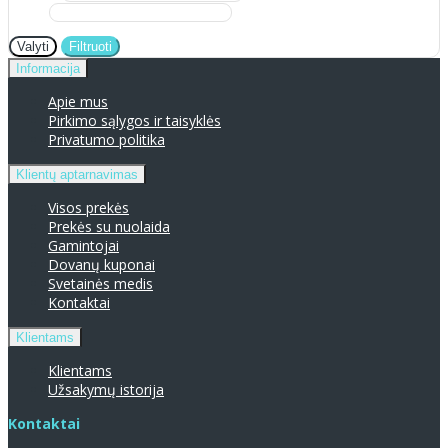
Valyti
Filtruoti
Informacija
Apie mus
Pirkimo sąlygos ir taisyklės
Privatumo politika
Klientų aptarnavimas
Visos prekės
Prekės su nuolaida
Gamintojai
Dovanų kuponai
Svetainės medis
Kontaktai
Klientams
Klientams
Užsakymų istorija
Kontaktai