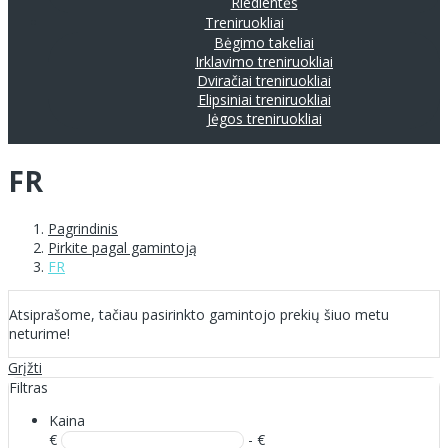
Riedlentės
Treniruokliai
Bėgimo takeliai
Irklavimo treniruokliai
Dviračiai treniruokliai
Elipsiniai treniruokliai
Jėgos treniruokliai
FR
Pagrindinis
Pirkite pagal gamintoją
FR
Atsiprašome, tačiau pasirinkto gamintojo prekių šiuo metu
neturime!
Grįžti
Filtras
Kaina
€
- €