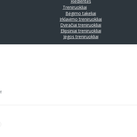
Riedlentės
Treniruokliai
Bėgimo takeliai
Irklavimo treniruokliai
Dviračiai treniruokliai
Elipsiniai treniruokliai
Jėgos treniruokliai
!