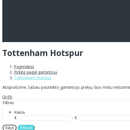
Tottenham Hotspur
Pagrindinis
Pirkite pagal gamintoją
Tottenham Hotspur
Atsiprašome, tačiau pasirinkto gamintojo prekių šiuo metu neturime
Grįžti
Filtras
Kaina
€
- €
Valyti
Filtruoti