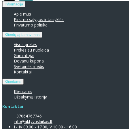
Informacija
Apie mus
Pirkimo sąlygos ir taisyklės
Privatumo politika
Klientų aptarnavimas
Visos prekės
Prekės su nuolaida
Gamintojai
Dovanų kuponai
Svetainės medis
Kontaktai
Klientams
Klientams
Užsakymų istorija
Kontaktai
+37064767746
info@aktyvuslaikas.lt
I - IV 09.00 - 17.00, V 10.00 - 16.00