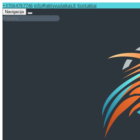
+37064767746
info@aktyvuslaikas.lt
Kontaktai
Navigacija