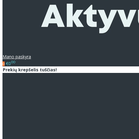
Mano paskyra
00
€0
0
Prekių krepšelis tuščias!