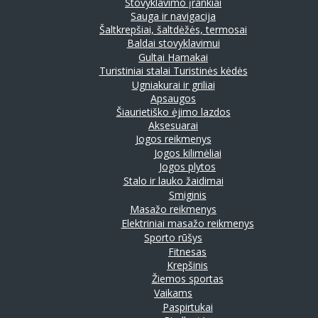
Stovyklavimo įrankiai
Sauga ir navigacija
Šaltkrepšiai, šaltdėžės, termosai
Baldai stovyklavimui
Gultai
Hamakai
Turistiniai stalai
Turistinės kėdės
Ugniakurai ir griliai
Apsaugos
Šiaurietiško ėjimo lazdos
Aksesuarai
Jogos reikmenys
Jogos kilimėliai
Jogos plytos
Stalo ir lauko žaidimai
Smiginis
Masažo reikmenys
Elektriniai masažo reikmenys
Sporto rūšys
Fitnesas
Krepšinis
Žiemos sportas
Vaikams
Paspirtukai