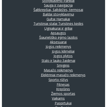
Stovyklavimo įrankiai
Sauga ir navigacija
Šaltkrepšiai, šaltdėžės, termosai
Baldai stovyklavimui
Gultai
Hamakai
Turistiniai stalai
Turistinės kėdės
Ugniakurai ir griliai
Apsaugos
Šiaurietiško ėjimo lazdos
Aksesuarai
Jogos reikmenys
Jogos kilimėliai
Jogos plytos
Stalo ir lauko žaidimai
Smiginis
Masažo reikmenys
Elektriniai masažo reikmenys
Sporto rūšys
Fitnesas
Krepšinis
Žiemos sportas
Vaikams
Paspirtukai