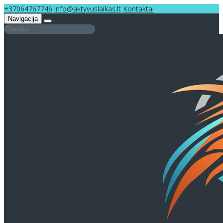
+37064767746
info@aktyvuslaikas.lt
Kontaktai
Navigacija