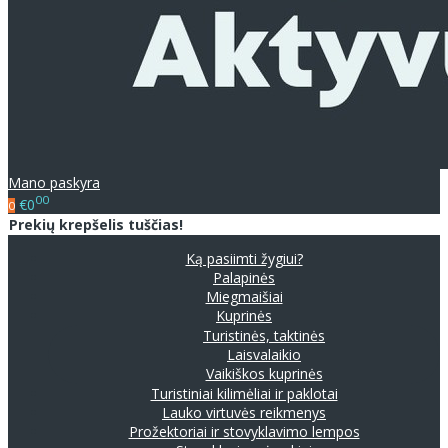
Mano paskyra
00
€0
0
Prekių krepšelis tuščias!
Ką pasiimti žygiui?
Palapinės
Miegmaišiai
Kuprinės
Turistinės, taktinės
Laisvalaikio
Vaikiškos kuprinės
Turistiniai kilimėliai ir paklotai
Lauko virtuvės reikmenys
Prožektoriai ir stovyklavimo lempos