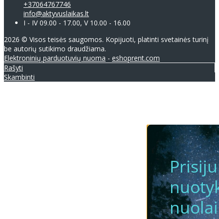
+37064767746
info@aktyvuslaikas.lt
I - IV 09.00 - 17.00, V 10.00 - 16.00
2026 © Visos teisės saugomos. Kopijuoti, platinti svetainės turinį
be autorių sutikimo draudžiama.
Elektroninių parduotuvių nuoma
-
eshoprent.com
Rašyti
Skambinti
Prisij
nuotyk
nuola