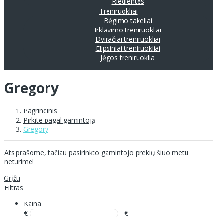
Riedlentės
Treniruokliai
Bėgimo takeliai
Irklavimo treniruokliai
Dviračiai treniruokliai
Elipsiniai treniruokliai
Jėgos treniruokliai
Gregory
Pagrindinis
Pirkite pagal gamintoją
Gregory
Atsiprašome, tačiau pasirinkto gamintojo prekių šiuo metu
neturime!
Grįžti
Filtras
Kaina
€
- €