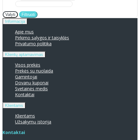
Valyti
Filtruoti
Informacija
Apie mus
Pirkimo sąlygos ir taisyklės
Privatumo politika
Klientų aptarnavimas
Visos prekės
Prekės su nuolaida
Gamintojai
Dovanų kuponai
Svetainės medis
Kontaktai
Klientams
Klientams
Užsakymų istorija
Kontaktai