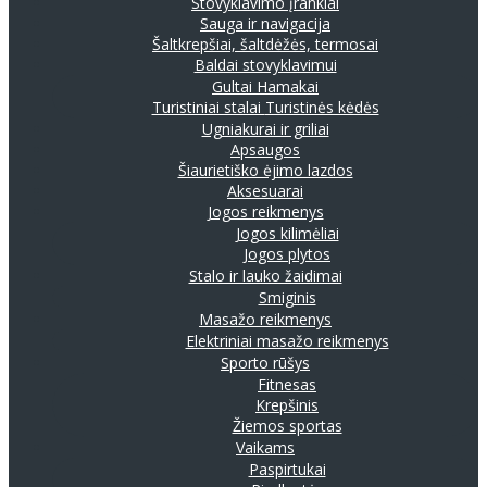
Stovyklavimo įrankiai
Sauga ir navigacija
Šaltkrepšiai, šaltdėžės, termosai
Baldai stovyklavimui
Gultai
Hamakai
Turistiniai stalai
Turistinės kėdės
Ugniakurai ir griliai
Apsaugos
Šiaurietiško ėjimo lazdos
Aksesuarai
Jogos reikmenys
Jogos kilimėliai
Jogos plytos
Stalo ir lauko žaidimai
Smiginis
Masažo reikmenys
Elektriniai masažo reikmenys
Sporto rūšys
Fitnesas
Krepšinis
Žiemos sportas
Vaikams
Paspirtukai