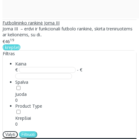
Futbolininko rankinė Joma III
Joma III – erdvi ir funkcionali futbolo rankinė, skirta treniruotėms
ar kelionėms, su di..
19
€46
Į krepšelį
Filtras
Kaina
€
- €
Spalva
Juoda
0
Product Type
Krepšiai
0
Valyti
Filtruoti