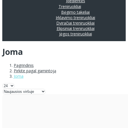
Riedlentės
Treniruokliai
Bėgimo takeliai
Irklavimo treniruokliai
Dviračiai treniruokliai
Elipsiniai treniruokliai
Jėgos treniruokliai
Joma
Pagrindinis
Pirkite pagal gamintoją
Joma