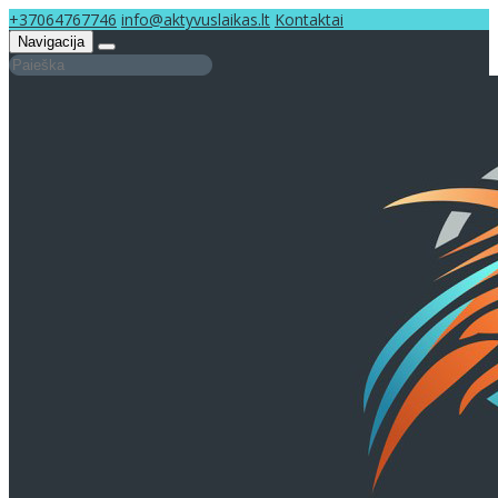
+37064767746
info@aktyvuslaikas.lt
Kontaktai
Navigacija