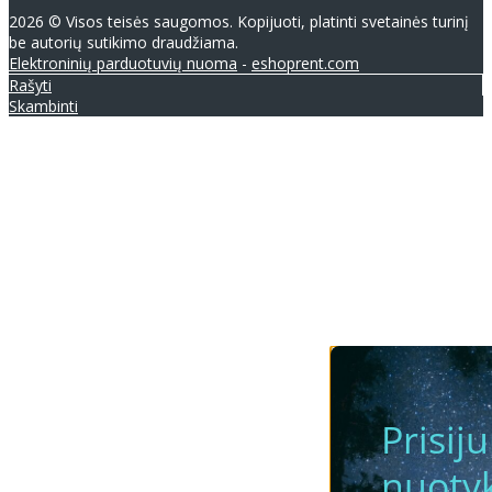
2026 © Visos teisės saugomos. Kopijuoti, platinti svetainės turinį
be autorių sutikimo draudžiama.
Elektroninių parduotuvių nuoma
-
eshoprent.com
Rašyti
Skambinti
Prisij
nuotyk