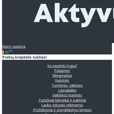
Mano paskyra
00
€0
0
Prekių krepšelis tuščias!
Ką pasiimti žygiui?
Palapinės
Miegmaišiai
Kuprinės
Turistinės, taktinės
Laisvalaikio
Vaikiškos kuprinės
Turistiniai kilimėliai ir paklotai
Lauko virtuvės reikmenys
Prožektoriai ir stovyklavimo lempos