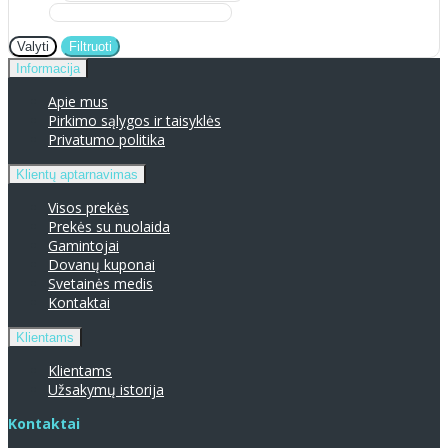
Valyti
Filtruoti
Informacija
Apie mus
Pirkimo sąlygos ir taisyklės
Privatumo politika
Klientų aptarnavimas
Visos prekės
Prekės su nuolaida
Gamintojai
Dovanų kuponai
Svetainės medis
Kontaktai
Klientams
Klientams
Užsakymų istorija
Kontaktai