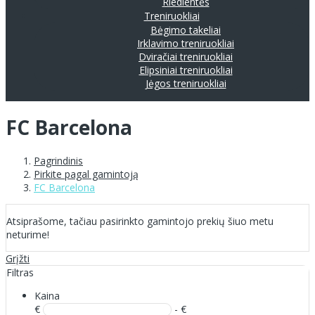
Riedlentės
Treniruokliai
Bėgimo takeliai
Irklavimo treniruokliai
Dviračiai treniruokliai
Elipsiniai treniruokliai
Jėgos treniruokliai
FC Barcelona
Pagrindinis
Pirkite pagal gamintoją
FC Barcelona
Atsiprašome, tačiau pasirinkto gamintojo prekių šiuo metu
neturime!
Grįžti
Filtras
Kaina
€
- €