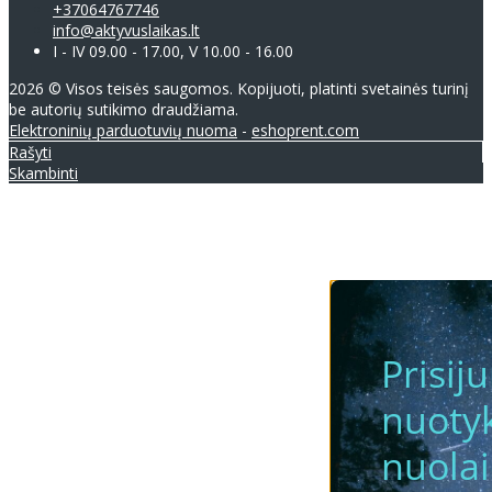
+37064767746
info@aktyvuslaikas.lt
I - IV 09.00 - 17.00, V 10.00 - 16.00
2026 © Visos teisės saugomos. Kopijuoti, platinti svetainės turinį
be autorių sutikimo draudžiama.
Elektroninių parduotuvių nuoma
-
eshoprent.com
Rašyti
Skambinti
Prisij
nuotyk
nuola