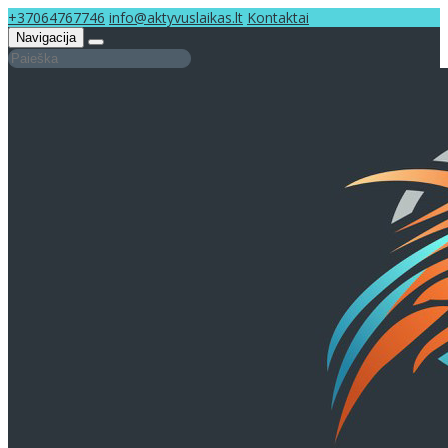
+37064767746
info@aktyvuslaikas.lt
Kontaktai
Navigacija