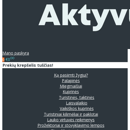
Mano paskyra
00
€0
0
Prekių krepšelis tuščias!
Ką pasiimti žygiui?
Palapinės
Miegmaišiai
Kuprinės
Turistinės, taktinės
Laisvalaikio
Vaikiškos kuprinės
Turistiniai kilimėliai ir paklotai
Lauko virtuvės reikmenys
Prožektoriai ir stovyklavimo lempos