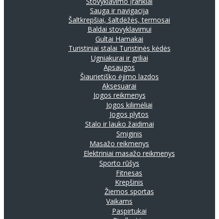
Stovyklavimo įrankiai
Sauga ir navigacija
Šaltkrepšiai, šaltdėžės, termosai
Baldai stovyklavimui
Gultai
Hamakai
Turistiniai stalai
Turistinės kėdės
Ugniakurai ir griliai
Apsaugos
Šiaurietiško ėjimo lazdos
Aksesuarai
Jogos reikmenys
Jogos kilimėliai
Jogos plytos
Stalo ir lauko žaidimai
Smiginis
Masažo reikmenys
Elektriniai masažo reikmenys
Sporto rūšys
Fitnesas
Krepšinis
Žiemos sportas
Vaikams
Paspirtukai