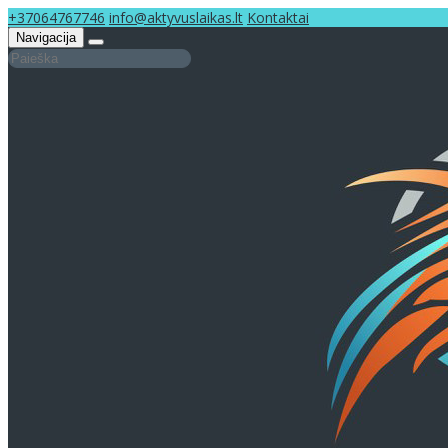
+37064767746
info@aktyvuslaikas.lt
Kontaktai
Navigacija