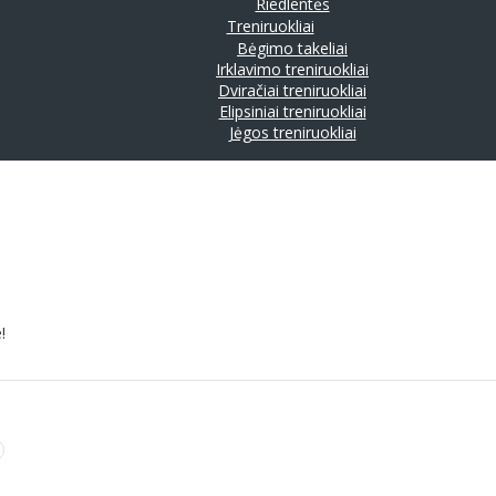
Riedlentės
Treniruokliai
Bėgimo takeliai
Irklavimo treniruokliai
Dviračiai treniruokliai
Elipsiniai treniruokliai
Jėgos treniruokliai
!