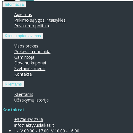
Informacija
Apie mus
Pirkimo sąlygos ir taisyklės
Privatumo politika
Klientų aptarnavimas
Visos prekės
Prekės su nuolaida
Gamintojai
Dovanų kuponai
Svetainės medis
Kontaktai
Klientams
Klientams
Užsakymų istorija
Kontaktai
+37064767746
info@aktyvuslaikas.lt
I - IV 09.00 - 17.00, V 10.00 - 16.00