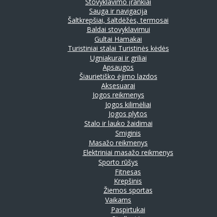
Stovyklavimo įrankiai
Sauga ir navigacija
Šaltkrepšiai, šaltdėžės, termosai
Baldai stovyklavimui
Gultai
Hamakai
Turistiniai stalai
Turistinės kėdės
Ugniakurai ir griliai
Apsaugos
Šiaurietiško ėjimo lazdos
Aksesuarai
Jogos reikmenys
Jogos kilimėliai
Jogos plytos
Stalo ir lauko žaidimai
Smiginis
Masažo reikmenys
Elektriniai masažo reikmenys
Sporto rūšys
Fitnesas
Krepšinis
Žiemos sportas
Vaikams
Paspirtukai