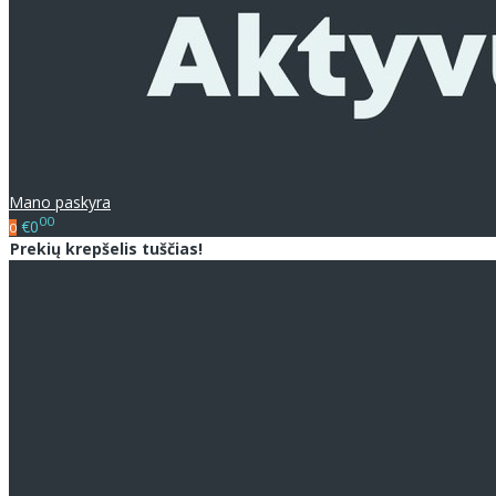
Mano paskyra
00
€0
0
Prekių krepšelis tuščias!