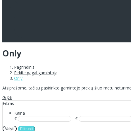
Only
Pagrindinis
Pirkite pagal gamintoją
Only
Atsiprašome, tačiau pasirinkto gamintojo prekių šiuo metu neturime
Grįžti
Filtras
Kaina
€
- €
Valyti
Filtruoti