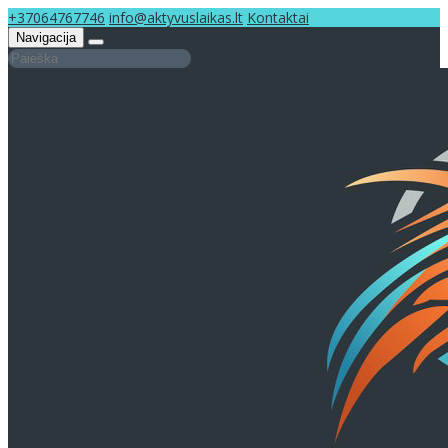
+37064767746
info@aktyvuslaikas.lt
Kontaktai
Navigacija