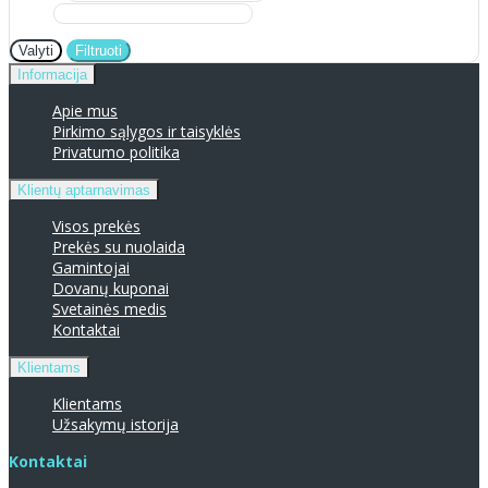
Valyti
Filtruoti
Informacija
Apie mus
Pirkimo sąlygos ir taisyklės
Privatumo politika
Klientų aptarnavimas
Visos prekės
Prekės su nuolaida
Gamintojai
Dovanų kuponai
Svetainės medis
Kontaktai
Klientams
Klientams
Užsakymų istorija
Kontaktai