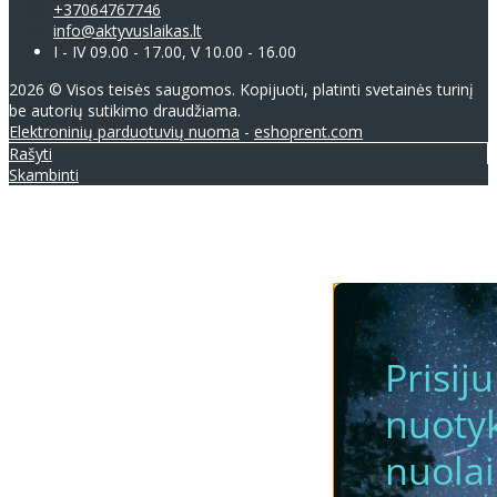
+37064767746
info@aktyvuslaikas.lt
I - IV 09.00 - 17.00, V 10.00 - 16.00
2026 © Visos teisės saugomos. Kopijuoti, platinti svetainės turinį
be autorių sutikimo draudžiama.
Elektroninių parduotuvių nuoma
-
eshoprent.com
Rašyti
Skambinti
Prisij
nuotyk
nuola