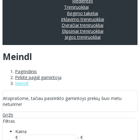
Riedlentės
Treniruokliai
Bėgimo takeliai
Irklavimo treniruokliai
Dviračiai treniruokliai
Elipsiniai treniruokliai
Jėgos treniruokliai
Meindl
Pagrindinis
Pirkite pagal gamintoją
Meindl
Atsiprašome, tačiau pasirinkto gamintojo prekių šiuo metu
neturime!
Grįžti
Filtras
Kaina
€
- €