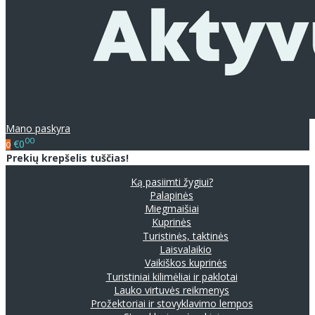
Mano paskyra
00
€0
0
Prekių krepšelis tuščias!
Ką pasiimti žygiui?
Palapinės
Miegmaišiai
Kuprinės
Turistinės, taktinės
Laisvalaikio
Vaikiškos kuprinės
Turistiniai kilimėliai ir paklotai
Lauko virtuvės reikmenys
Prožektoriai ir stovyklavimo lempos