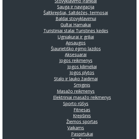
Stovyklavimo įrankiai
Sauga ir navigacija
Šaltkrepšiai, šaltdėžės, termosai
Baldai stovyklavimui
Gultai
Hamakai
Turistiniai stalai
Turistinės kėdės
Ugniakurai ir griliai
Apsaugos
Šiaurietiško ėjimo lazdos
Aksesuarai
Jogos reikmenys
Jogos kilimėliai
Jogos plytos
Stalo ir lauko žaidimai
Smiginis
Masažo reikmenys
Elektriniai masažo reikmenys
Sporto rūšys
Fitnesas
Krepšinis
Žiemos sportas
Vaikams
Paspirtukai