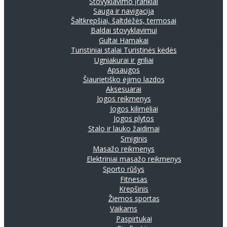
Stovyklavimo įrankiai
Sauga ir navigacija
Šaltkrepšiai, šaltdėžės, termosai
Baldai stovyklavimui
Gultai
Hamakai
Turistiniai stalai
Turistinės kėdės
Ugniakurai ir griliai
Apsaugos
Šiaurietiško ėjimo lazdos
Aksesuarai
Jogos reikmenys
Jogos kilimėliai
Jogos plytos
Stalo ir lauko žaidimai
Smiginis
Masažo reikmenys
Elektriniai masažo reikmenys
Sporto rūšys
Fitnesas
Krepšinis
Žiemos sportas
Vaikams
Paspirtukai