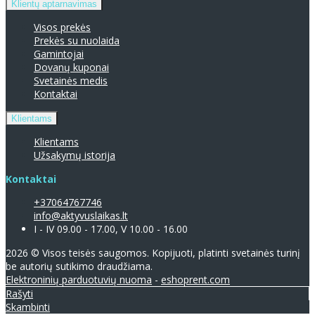
Klientų aptarnavimas
Visos prekės
Prekės su nuolaida
Gamintojai
Dovanų kuponai
Svetainės medis
Kontaktai
Klientams
Klientams
Užsakymų istorija
Kontaktai
+37064767746
info@aktyvuslaikas.lt
I - IV 09.00 - 17.00, V 10.00 - 16.00
2026 © Visos teisės saugomos. Kopijuoti, platinti svetainės turinį
be autorių sutikimo draudžiama.
Elektroninių parduotuvių nuoma
-
eshoprent.com
Rašyti
Skambinti