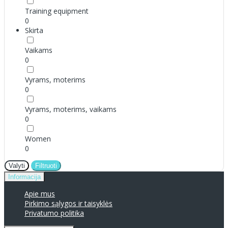
Training equipment
0
Skirta
Vaikams
0
Vyrams, moterims
0
Vyrams, moterims, vaikams
0
Women
0
Valyti
Filtruoti
Informacija
Apie mus
Pirkimo sąlygos ir taisyklės
Privatumo politika