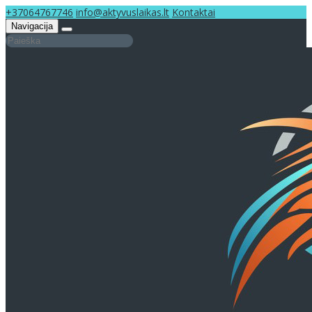
+37064767746
info@aktyvuslaikas.lt
Kontaktai
Navigacija