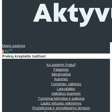
Mano paskyra
00
€0
0
Prekių krepšelis tuščias!
Ką pasiimti žygiui?
Palapinės
Miegmaišiai
Kuprinės
Turistinės, taktinės
Laisvalaikio
Vaikiškos kuprinės
Turistiniai kilimėliai ir paklotai
Lauko virtuvės reikmenys
Prožektoriai ir stovyklavimo lempos