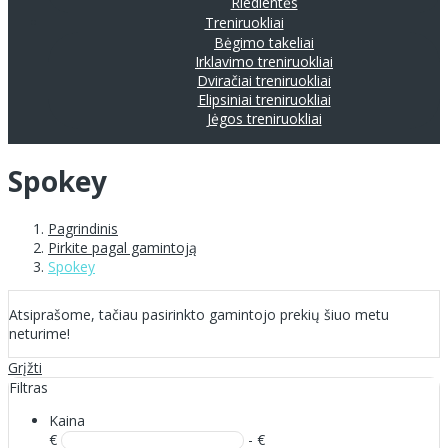
Riedlentės
Treniruokliai
Bėgimo takeliai
Irklavimo treniruokliai
Dviračiai treniruokliai
Elipsiniai treniruokliai
Jėgos treniruokliai
Spokey
Pagrindinis
Pirkite pagal gamintoją
Spokey
Atsiprašome, tačiau pasirinkto gamintojo prekių šiuo metu
neturime!
Grįžti
Filtras
Kaina
€
- €