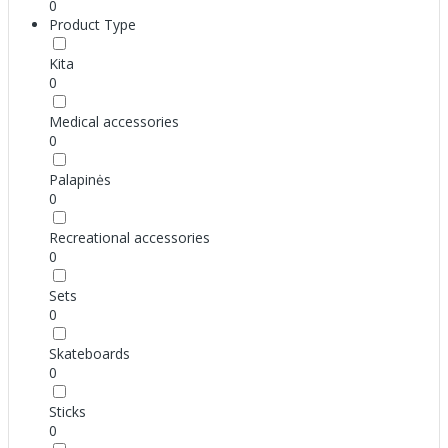
0
Product Type
Kita
0
Medical accessories
0
Palapinės
0
Recreational accessories
0
Sets
0
Skateboards
0
Sticks
0