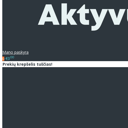
Mano paskyra
00
€0
0
Prekių krepšelis tuščias!