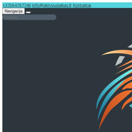
+37064767746
info@aktyvuslaikas.lt
Kontaktai
Navigacija