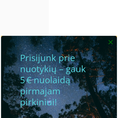
Prisijunk prie
nuotykių – gauk
5 € nuolaidą
pirmajam
pirkiniui!