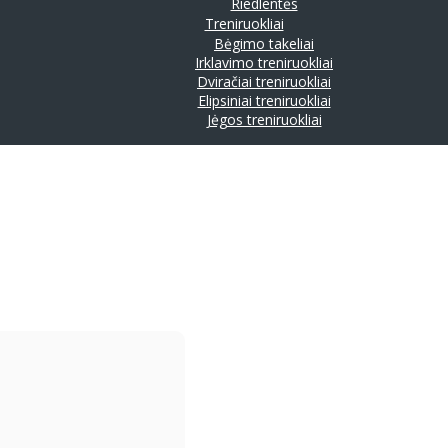
Riedlentės
Treniruokliai
Bėgimo takeliai
Irklavimo treniruokliai
Dviračiai treniruokliai
Elipsiniai treniruokliai
Jėgos treniruokliai