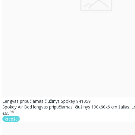
Lengvas pripučiamas čiužinys Spokey 941059
Spokey Air Bed lengvas pripučiamas čiužinys 190x60x6 cm žalias. Le
98
€65
Į krepšelį