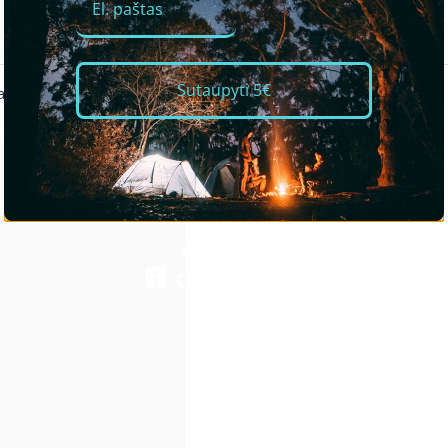
Sutaupyti 5€
te, peiliu ir butelių atidar..