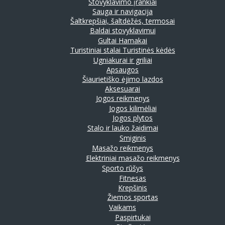
Stovyklavimo įrankiai
Sauga ir navigacija
Šaltkrepšiai, šaltdėžės, termosai
Baldai stovyklavimui
Gultai
Hamakai
Turistiniai stalai
Turistinės kėdės
Ugniakurai ir griliai
Apsaugos
Šiaurietiško ėjimo lazdos
Aksesuarai
Jogos reikmenys
Jogos kilimėliai
Jogos plytos
Stalo ir lauko žaidimai
Smiginis
Masažo reikmenys
Elektriniai masažo reikmenys
Sporto rūšys
Fitnesas
Krepšinis
Žiemos sportas
Vaikams
Paspirtukai