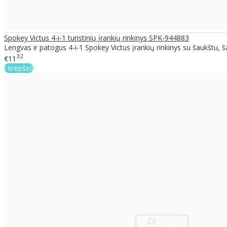
Spokey Victus 4-i-1 turistinių įrankių rinkinys SPK-944883
Lengvas ir patogus 4-i-1 Spokey Victus įrankių rinkinys su šaukštu, šaku
32
€11
Į krepšelį