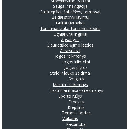
Stovyklavimo įrankiai
Sauga ir navigacija
Šaltkrepšiai, šaltdėžės, termosai
Baldai stovyklavimui
Gultai
Hamakai
Turistiniai stalai
Turistinės kėdės
Ugniakurai ir griliai
Apsaugos
Šiaurietiško ėjimo lazdos
Aksesuarai
Jogos reikmenys
Jogos kilimėliai
Jogos plytos
Stalo ir lauko žaidimai
Smiginis
Masažo reikmenys
Elektriniai masažo reikmenys
Sporto rūšys
Fitnesas
Krepšinis
Žiemos sportas
Vaikams
Paspirtukai