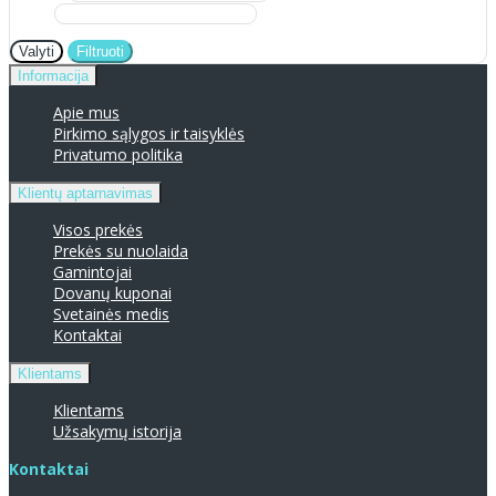
Valyti
Filtruoti
Informacija
Apie mus
Pirkimo sąlygos ir taisyklės
Privatumo politika
Klientų aptarnavimas
Visos prekės
Prekės su nuolaida
Gamintojai
Dovanų kuponai
Svetainės medis
Kontaktai
Klientams
Klientams
Užsakymų istorija
Kontaktai