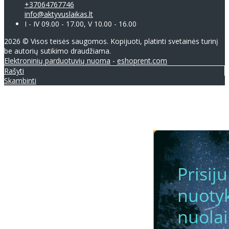
+37064767746
info@aktyvuslaikas.lt
I - IV 09.00 - 17.00, V 10.00 - 16.00
2026 © Visos teisės saugomos. Kopijuoti, platinti svetainės turinį
be autorių sutikimo draudžiama.
Elektroninių parduotuvių nuoma
-
eshoprent.com
Rašyti
Skambinti
Prisij
nuotyk
nuola