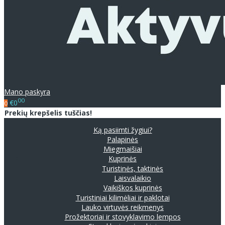
Mano paskyra
00
€0
0
Prekių krepšelis tuščias!
Ką pasiimti žygiui?
Palapinės
Miegmaišiai
Kuprinės
Turistinės, taktinės
Laisvalaikio
Vaikiškos kuprinės
Turistiniai kilimėliai ir paklotai
Lauko virtuvės reikmenys
Prožektoriai ir stovyklavimo lempos