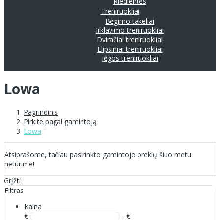
Riedlentės
Treniruokliai
Bėgimo takeliai
Irklavimo treniruokliai
Dviračiai treniruokliai
Elipsiniai treniruokliai
Jėgos treniruokliai
Lowa
Pagrindinis
Pirkite pagal gamintoją
Lowa
Atsiprašome, tačiau pasirinkto gamintojo prekių šiuo metu
neturime!
Grįžti
Filtras
Kaina
€
- €