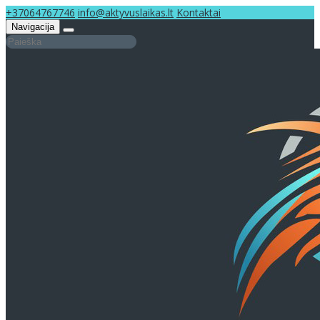
+37064767746
info@aktyvuslaikas.lt
Kontaktai
Navigacija