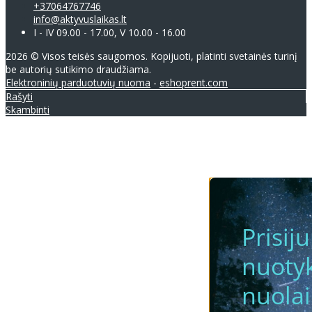
+37064767746
info@aktyvuslaikas.lt
I - IV 09.00 - 17.00, V 10.00 - 16.00
2026 © Visos teisės saugomos. Kopijuoti, platinti svetainės turinį
be autorių sutikimo draudžiama.
Elektroninių parduotuvių nuoma
-
eshoprent.com
Rašyti
Skambinti
Prisij
nuotyk
nuola