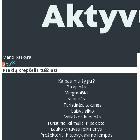
Mano paskyra
00
€0
0
Prekių krepšelis tuščias!
Ką pasiimti žygiui?
Palapinės
Miegmaišiai
Kuprinės
Turistinės, taktinės
Laisvalaikio
Vaikiškos kuprinės
Turistiniai kilimėliai ir paklotai
Lauko virtuvės reikmenys
Prožektoriai ir stovyklavimo lempos