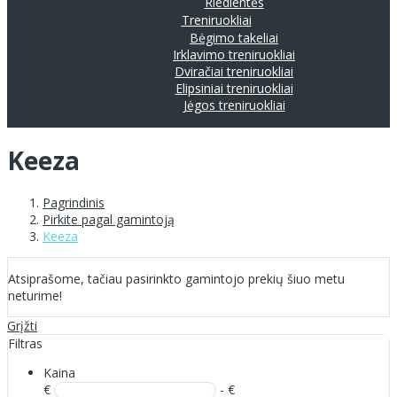
Riedlentės
Treniruokliai
Bėgimo takeliai
Irklavimo treniruokliai
Dviračiai treniruokliai
Elipsiniai treniruokliai
Jėgos treniruokliai
Keeza
Pagrindinis
Pirkite pagal gamintoją
Keeza
Atsiprašome, tačiau pasirinkto gamintojo prekių šiuo metu
neturime!
Grįžti
Filtras
Kaina
€
- €