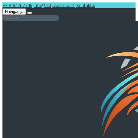
+37064767746
info@aktyvuslaikas.lt
Kontaktai
Navigacija