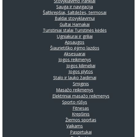
Stovyklavimo įrankiai
Sauga ir navigacija
Šaltkrepšiai, šaltdėžės, termosai
Baldai stovyklavimui
Gultai
Hamakai
Turistiniai stalai
Turistinės kėdės
Ugniakurai ir griliai
Apsaugos
Šiaurietiško ėjimo lazdos
Aksesuarai
Jogos reikmenys
Jogos kilimėliai
Jogos plytos
Stalo ir lauko žaidimai
Smiginis
Masažo reikmenys
Elektriniai masažo reikmenys
Sporto rūšys
Fitnesas
Krepšinis
Žiemos sportas
Vaikams
Paspirtukai