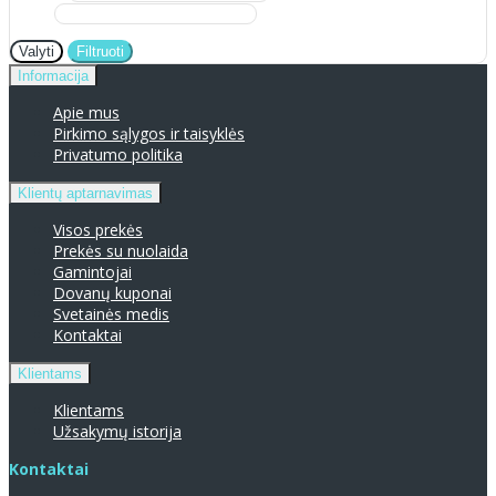
Valyti
Filtruoti
Informacija
Apie mus
Pirkimo sąlygos ir taisyklės
Privatumo politika
Klientų aptarnavimas
Visos prekės
Prekės su nuolaida
Gamintojai
Dovanų kuponai
Svetainės medis
Kontaktai
Klientams
Klientams
Užsakymų istorija
Kontaktai