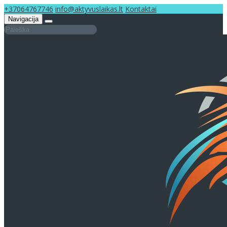
+37064767746
info@aktyvuslaikas.lt
Kontaktai
Navigacija