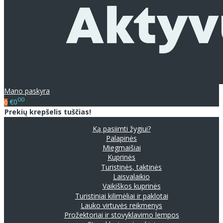
Mano paskyra
00
€0
0
Prekių krepšelis tuščias!
Ką pasiimti žygiui?
Palapinės
Miegmaišiai
Kuprinės
Turistinės, taktinės
Laisvalaikio
Vaikiškos kuprinės
Turistiniai kilimėliai ir paklotai
Lauko virtuvės reikmenys
Prožektoriai ir stovyklavimo lempos