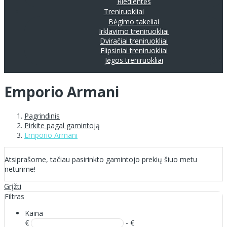
Riedlentės
Treniruokliai
Bėgimo takeliai
Irklavimo treniruokliai
Dviračiai treniruokliai
Elipsiniai treniruokliai
Jėgos treniruokliai
Emporio Armani
Pagrindinis
Pirkite pagal gamintoją
Emporio Armani
Atsiprašome, tačiau pasirinkto gamintojo prekių šiuo metu
neturime!
Grįžti
Filtras
Kaina
€
- €