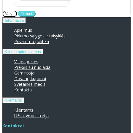
Valyti
Filtruoti
Informacija
Apie mus
Pirkimo sąlygos ir taisyklės
Privatumo politika
Klientų aptarnavimas
Visos prekės
Prekės su nuolaida
Gamintojai
Dovanų kuponai
Svetainės medis
Kontaktai
Klientams
Klientams
Užsakymų istorija
Kontaktai