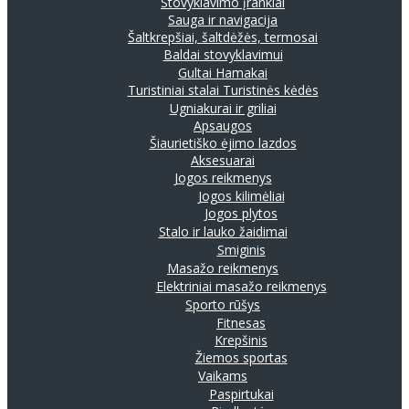
Stovyklavimo įrankiai
Sauga ir navigacija
Šaltkrepšiai, šaltdėžės, termosai
Baldai stovyklavimui
Gultai
Hamakai
Turistiniai stalai
Turistinės kėdės
Ugniakurai ir griliai
Apsaugos
Šiaurietiško ėjimo lazdos
Aksesuarai
Jogos reikmenys
Jogos kilimėliai
Jogos plytos
Stalo ir lauko žaidimai
Smiginis
Masažo reikmenys
Elektriniai masažo reikmenys
Sporto rūšys
Fitnesas
Krepšinis
Žiemos sportas
Vaikams
Paspirtukai