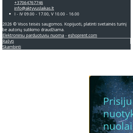
+37064767746
info@aktyvuslaikas.lt
I - IV 09.00 - 17.00, V 10.00 - 16.00
2026 © Visos teisės saugomos. Kopijuoti, platinti svetainės turinį
be autorių sutikimo draudžiama.
Elektroninių parduotuvių nuoma
-
eshoprent.com
Rašyti
Skambinti
Prisij
nuotyk
nuola