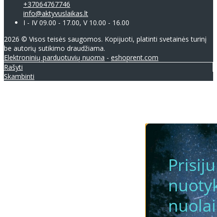
+37064767746
info@aktyvuslaikas.lt
I - IV 09.00 - 17.00, V 10.00 - 16.00
2026 © Visos teisės saugomos. Kopijuoti, platinti svetainės turinį
be autorių sutikimo draudžiama.
Elektroninių parduotuvių nuoma
-
eshoprent.com
Rašyti
Skambinti
Prisij
nuotyk
nuola