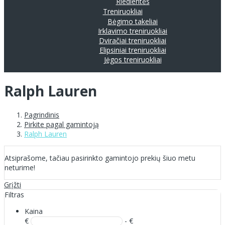
Riedlentės
Treniruokliai
Bėgimo takeliai
Irklavimo treniruokliai
Dviračiai treniruokliai
Elipsiniai treniruokliai
Jėgos treniruokliai
Ralph Lauren
Pagrindinis
Pirkite pagal gamintoją
Ralph Lauren
Atsiprašome, tačiau pasirinkto gamintojo prekių šiuo metu
neturime!
Grįžti
Filtras
Kaina
€
- €