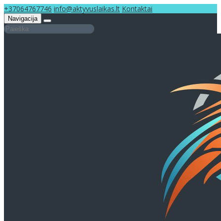
+37064767746
info@aktyvuslaikas.lt
Kontaktai
Navigacija