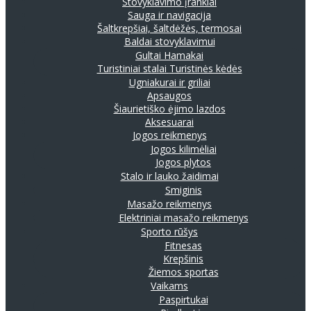
Stovyklavimo įrankiai
Sauga ir navigacija
Šaltkrepšiai, šaltdėžės, termosai
Baldai stovyklavimui
Gultai
Hamakai
Turistiniai stalai
Turistinės kėdės
Ugniakurai ir griliai
Apsaugos
Šiaurietiško ėjimo lazdos
Aksesuarai
Jogos reikmenys
Jogos kilimėliai
Jogos plytos
Stalo ir lauko žaidimai
Smiginis
Masažo reikmenys
Elektriniai masažo reikmenys
Sporto rūšys
Fitnesas
Krepšinis
Žiemos sportas
Vaikams
Paspirtukai