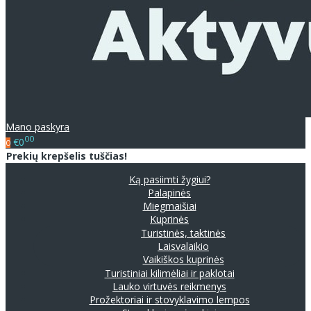
Mano paskyra
00
€0
0
Prekių krepšelis tuščias!
Ką pasiimti žygiui?
Palapinės
Miegmaišiai
Kuprinės
Turistinės, taktinės
Laisvalaikio
Vaikiškos kuprinės
Turistiniai kilimėliai ir paklotai
Lauko virtuvės reikmenys
Prožektoriai ir stovyklavimo lempos