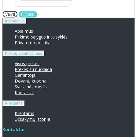
Valyti
Filtruoti
Informacija
Apie mus
Pirkimo sąlygos ir taisyklės
Privatumo politika
Klientų aptarnavimas
Visos prekės
Prekės su nuolaida
Gamintojai
Dovanų kuponai
Svetainės medis
Kontaktai
Klientams
Klientams
Užsakymų istorija
Kontaktai