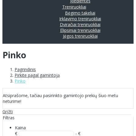
Riedlentės
Treniruokliai
Bėgimo takeliai
Irklavimo treniruokliai
Dviračiai treniruokliai
Elipsiniai treniruokliai
Jėgos treniruokliai
Pinko
Pagrindinis
Pirkite pagal gamintoją
Pinko
Atsiprašome, tačiau pasirinkto gamintojo prekių šiuo metu
neturime!
Grįžti
Filtras
Kaina
€
- €