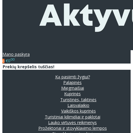
Mano paskyra
00
€0
0
Prekių krepšelis tuščias!
Ką pasiimti žygiui?
Palapinės
Miegmaišiai
Kuprinės
Turistinės, taktinės
Laisvalaikio
Vaikiškos kuprinės
Turistiniai kilimėliai ir paklotai
Lauko virtuvės reikmenys
Prožektoriai ir stovyklavimo lempos