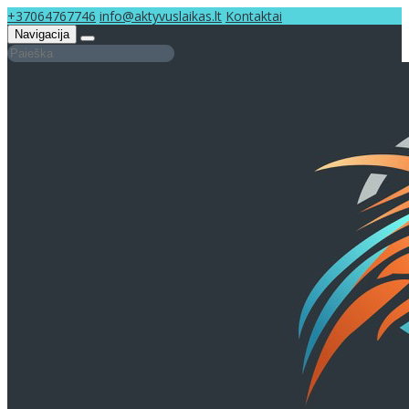
+37064767746
info@aktyvuslaikas.lt
Kontaktai
Navigacija