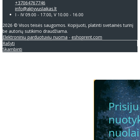
+37064767746
info@aktyvuslaikas.lt
I - IV 09.00 - 17.00, V 10.00 - 16.00
2026 © Visos teisės saugomos. Kopijuoti, platinti svetainės turinį
be autorių sutikimo draudžiama.
Elektroninių parduotuvių nuoma
-
eshoprent.com
Rašyti
Skambinti
Prisij
nuotyk
nuola