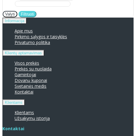
Valyti
Filtruoti
Informacija
Apie mus
Pirkimo sąlygos ir taisyklės
Privatumo politika
Klientų aptarnavimas
Visos prekės
Prekės su nuolaida
Gamintojai
Dovanų kuponai
Svetainės medis
Kontaktai
Klientams
Klientams
Užsakymų istorija
Kontaktai