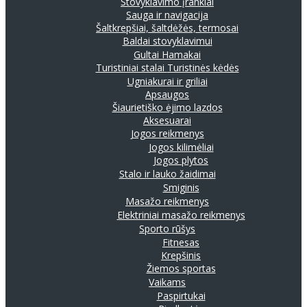
Stovyklavimo įrankiai
Sauga ir navigacija
Šaltkrepšiai, šaltdėžės, termosai
Baldai stovyklavimui
Gultai
Hamakai
Turistiniai stalai
Turistinės kėdės
Ugniakurai ir griliai
Apsaugos
Šiaurietiško ėjimo lazdos
Aksesuarai
Jogos reikmenys
Jogos kilimėliai
Jogos plytos
Stalo ir lauko žaidimai
Smiginis
Masažo reikmenys
Elektriniai masažo reikmenys
Sporto rūšys
Fitnesas
Krepšinis
Žiemos sportas
Vaikams
Paspirtukai