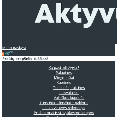
Mano paskyra
00
€0
0
Prekių krepšelis tuščias!
Ką pasiimti žygiui?
Palapinės
Miegmaišiai
Kuprinės
Turistinės, taktinės
Laisvalaikio
Vaikiškos kuprinės
Turistiniai kilimėliai ir paklotai
Lauko virtuvės reikmenys
Prožektoriai ir stovyklavimo lempos