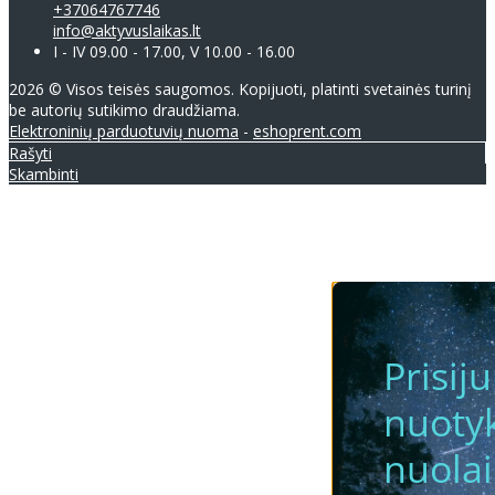
+37064767746
info@aktyvuslaikas.lt
I - IV 09.00 - 17.00, V 10.00 - 16.00
2026 © Visos teisės saugomos. Kopijuoti, platinti svetainės turinį
be autorių sutikimo draudžiama.
Elektroninių parduotuvių nuoma
-
eshoprent.com
Rašyti
Skambinti
Prisij
nuotyk
nuola