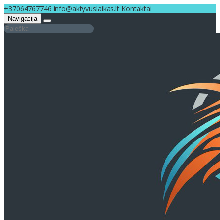
+37064767746
info@aktyvuslaikas.lt
Kontaktai
Navigacija