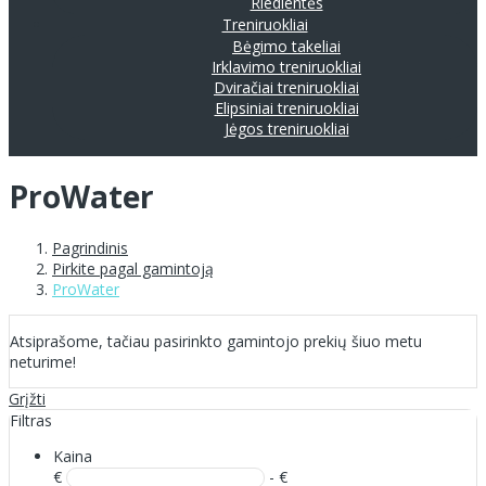
Riedlentės
Treniruokliai
Bėgimo takeliai
Irklavimo treniruokliai
Dviračiai treniruokliai
Elipsiniai treniruokliai
Jėgos treniruokliai
ProWater
Pagrindinis
Pirkite pagal gamintoją
ProWater
Atsiprašome, tačiau pasirinkto gamintojo prekių šiuo metu
neturime!
Grįžti
Filtras
Kaina
€
- €