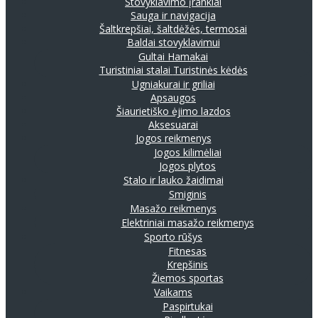
Stovyklavimo įrankiai
Sauga ir navigacija
Šaltkrepšiai, šaltdėžės, termosai
Baldai stovyklavimui
Gultai
Hamakai
Turistiniai stalai
Turistinės kėdės
Ugniakurai ir griliai
Apsaugos
Šiaurietiško ėjimo lazdos
Aksesuarai
Jogos reikmenys
Jogos kilimėliai
Jogos plytos
Stalo ir lauko žaidimai
Smiginis
Masažo reikmenys
Elektriniai masažo reikmenys
Sporto rūšys
Fitnesas
Krepšinis
Žiemos sportas
Vaikams
Paspirtukai