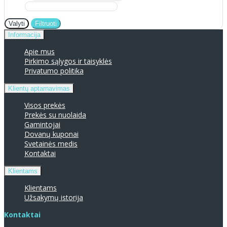
Valyti
Filtruoti
Informacija
Apie mus
Pirkimo sąlygos ir taisyklės
Privatumo politika
Klientų aptarnavimas
Visos prekės
Prekės su nuolaida
Gamintojai
Dovanų kuponai
Svetainės medis
Kontaktai
Klientams
Klientams
Užsakymų istorija
Kontaktai