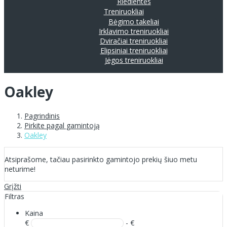
Riedlentės
Treniruokliai
Bėgimo takeliai
Irklavimo treniruokliai
Dviračiai treniruokliai
Elipsiniai treniruokliai
Jėgos treniruokliai
Oakley
Pagrindinis
Pirkite pagal gamintoją
Oakley
Atsiprašome, tačiau pasirinkto gamintojo prekių šiuo metu
neturime!
Grįžti
Filtras
Kaina
€
- €