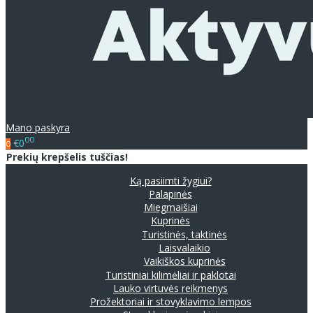
Mano paskyra
00
€0
0
Prekių krepšelis tuščias!
Ką pasiimti žygiui?
Palapinės
Miegmaišiai
Kuprinės
Turistinės, taktinės
Laisvalaikio
Vaikiškos kuprinės
Turistiniai kilimėliai ir paklotai
Lauko virtuvės reikmenys
Prožektoriai ir stovyklavimo lempos