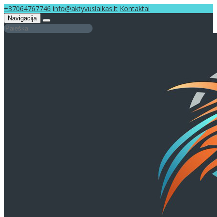
+37064767746
info@aktyvuslaikas.lt
Kontaktai
Navigacija