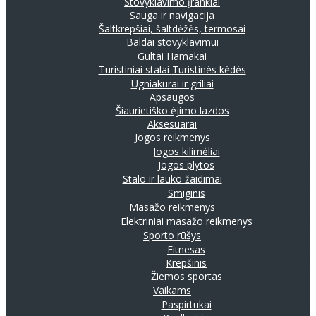
Stovyklavimo įrankiai
Sauga ir navigacija
Šaltkrepšiai, šaltdėžės, termosai
Baldai stovyklavimui
Gultai
Hamakai
Turistiniai stalai
Turistinės kėdės
Ugniakurai ir griliai
Apsaugos
Šiaurietiško ėjimo lazdos
Aksesuarai
Jogos reikmenys
Jogos kilimėliai
Jogos plytos
Stalo ir lauko žaidimai
Smiginis
Masažo reikmenys
Elektriniai masažo reikmenys
Sporto rūšys
Fitnesas
Krepšinis
Žiemos sportas
Vaikams
Paspirtukai