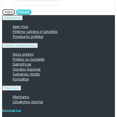
Valyti
Filtruoti
Informacija
Apie mus
Pirkimo sąlygos ir taisyklės
Privatumo politika
Klientų aptarnavimas
Visos prekės
Prekės su nuolaida
Gamintojai
Dovanų kuponai
Svetainės medis
Kontaktai
Klientams
Klientams
Užsakymų istorija
Kontaktai