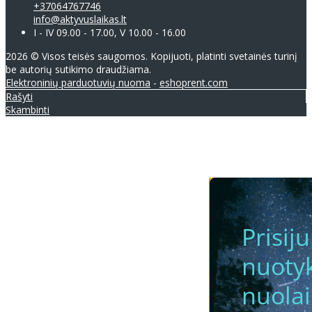
+37064767746
info@aktyvuslaikas.lt
I - IV 09.00 - 17.00, V 10.00 - 16.00
2026 © Visos teisės saugomos. Kopijuoti, platinti svetainės turinį
be autorių sutikimo draudžiama.
Elektroninių parduotuvių nuoma
-
eshoprent.com
Rašyti
Skambinti
Prisij
nuotyk
nuola