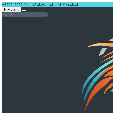
+37064767746
info@aktyvuslaikas.lt
Kontaktai
Navigacija