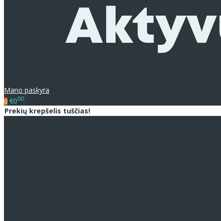
Mano paskyra
00
€0
0
Prekių krepšelis tuščias!