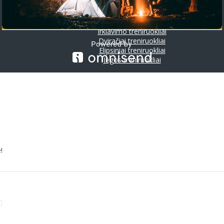
Riedlentės
Treniruokliai
Bėgimo takeliai
Irklavimo treniruokliai
Dviračiai treniruokliai
Elipsiniai treniruokliai
Jėgos treniruokliai
!