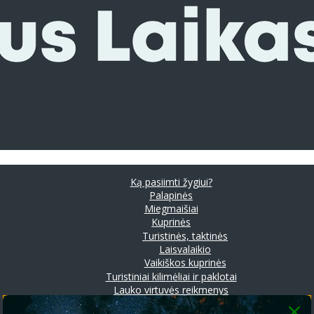
Ką pasiimti žygiui?
Palapinės
Miegmaišiai
Kuprinės
Turistinės, taktinės
Laisvalaikio
Vaikiškos kuprinės
Turistiniai kilimėliai ir paklotai
Lauko virtuvės reikmenys
Prožektoriai ir stovyklavimo lempos