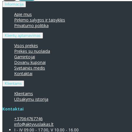
Informacija
Apie mus
Pirkimo sąlygos ir taisyklės
Privatumo politika
Klientų aptarnavimas
Visos prekės
Prekės su nuolaida
Gamintojai
Dovanų kuponai
Svetainės medis
Kontaktai
Klientams
Klientams
Užsakymų istorija
Kontaktai
+37064767746
info@aktyvuslaikas.lt
I - IV 09.00 - 17.00, V 10.00 - 16.00