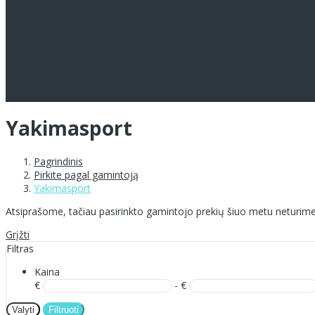
Yakimasport
Pagrindinis
Pirkite pagal gamintoją
Yakimasport
Atsiprašome, tačiau pasirinkto gamintojo prekių šiuo metu neturime
Grįžti
Filtras
Kaina
€
- €
Valyti
Filtruoti