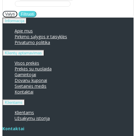
Valyti
Filtruoti
Informacija
Apie mus
Pirkimo sąlygos ir taisyklės
Privatumo politika
Klientų aptarnavimas
Visos prekės
Prekės su nuolaida
Gamintojai
Dovanų kuponai
Svetainės medis
Kontaktai
Klientams
Klientams
Užsakymų istorija
Kontaktai