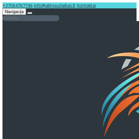
+37064767746
info@aktyvuslaikas.lt
Kontaktai
Navigacija