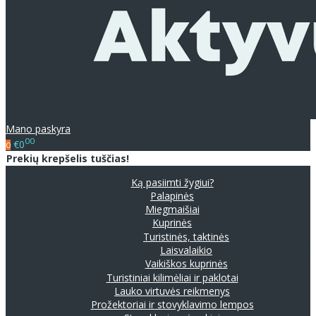
Mano paskyra
00
€0
0
Prekių krepšelis tuščias!
Ką pasiimti žygiui?
Palapinės
Miegmaišiai
Kuprinės
Turistinės, taktinės
Laisvalaikio
Vaikiškos kuprinės
Turistiniai kilimėliai ir paklotai
Lauko virtuvės reikmenys
Prožektoriai ir stovyklavimo lempos