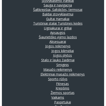
Stovyklavimo įrankiai
Sauga ir navigacija
Šaltkrepšiai, šaltdėžės, termosai
Baldai stovyklavimui
Gultai
Hamakai
Turistiniai stalai
Turistinės kėdės
Ugniakurai ir griliai
Apsaugos
Šiaurietiško ėjimo lazdos
Aksesuarai
Jogos reikmenys
Jogos kilimėliai
Jogos plytos
Stalo ir lauko žaidimai
Smiginis
Masažo reikmenys
Elektriniai masažo reikmenys
Sporto rūšys
Fitnesas
Krepšinis
Žiemos sportas
Vaikams
Paspirtukai