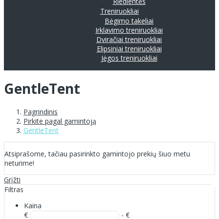
Riedlentės
Treniruokliai
Bėgimo takeliai
Irklavimo treniruokliai
Dviračiai treniruokliai
Elipsiniai treniruokliai
Jėgos treniruokliai
GentleTent
Pagrindinis
Pirkite pagal gamintoją
GentleTent
Atsiprašome, tačiau pasirinkto gamintojo prekių šiuo metu
neturime!
Grįžti
Filtras
Kaina
€
- €