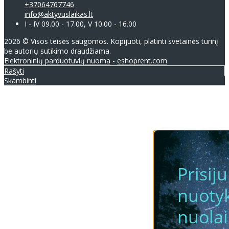
+37064767746
info@aktyvuslaikas.lt
I - IV 09.00 - 17.00, V 10.00 - 16.00
2026 © Visos teisės saugomos. Kopijuoti, platinti svetainės turinį
be autorių sutikimo draudžiama.
Elektroninių parduotuvių nuoma
-
eshoprent.com
Rašyti
Skambinti
Prisij
nuotyk
nuola