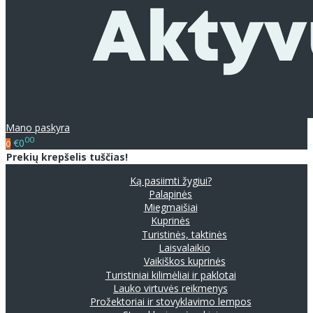
Mano paskyra
00
€0
0
Prekių krepšelis tuščias!
Ką pasiimti žygiui?
Palapinės
Miegmaišiai
Kuprinės
Turistinės, taktinės
Laisvalaikio
Vaikiškos kuprinės
Turistiniai kilimėliai ir paklotai
Lauko virtuvės reikmenys
Prožektoriai ir stovyklavimo lempos