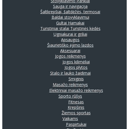
Stovyklavimo įrankiai
Sauga ir navigacija
Šaltkrepšiai, šaltdėžės, termosai
Baldai stovyklavimui
Gultai
Hamakai
Turistiniai stalai
Turistinės kėdės
Ugniakurai ir griliai
Apsaugos
Šiaurietiško ėjimo lazdos
Aksesuarai
Jogos reikmenys
Jogos kilimėliai
Jogos plytos
Stalo ir lauko žaidimai
Smiginis
Masažo reikmenys
Elektriniai masažo reikmenys
Sporto rūšys
Fitnesas
Krepšinis
Žiemos sportas
Vaikams
Paspirtukai