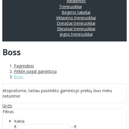
Riedlentės
Treniruokliai
Bėgimo takeliai
Irklavimo treniruokliai
Dviračiai treniruokliai
Elipsiniai treniruokliai
Jėgos treniruokliai
Boss
Pagrindinis
Pirkite pagal gamintoją
Boss
Atsiprašome, tačiau pasirinkto gamintojo prekių šiuo metu
neturime!
Grįžti
Filtras
Kaina
€
- €