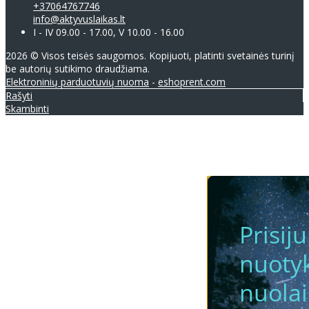
+37064767746
info@aktyvuslaikas.lt
I - IV 09.00 - 17.00, V 10.00 - 16.00
2026 © Visos teisės saugomos. Kopijuoti, platinti svetainės turinį
be autorių sutikimo draudžiama.
Elektroninių parduotuvių nuoma
-
eshoprent.com
Rašyti
Skambinti
Prisij
nuotyk
nuola