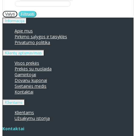
Valyti
Filtruoti
Informacija
Apie mus
Pirkimo sąlygos ir taisyklės
Privatumo politika
Klientų aptarnavimas
Visos prekės
Prekės su nuolaida
Gamintojai
Dovanų kuponai
Svetainės medis
Kontaktai
Klientams
Klientams
Užsakymų istorija
Kontaktai