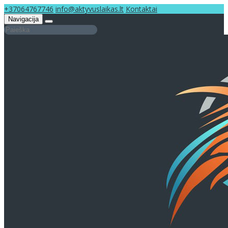
+37064767746
info@aktyvuslaikas.lt
Kontaktai
Navigacija