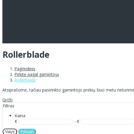
Rollerblade
Pagrindinis
Pirkite pagal gamintoją
Rollerblade
Atsiprašome, tačiau pasirinkto gamintojo prekių šiuo metu neturime
Grįžti
Filtras
Kaina
€
- €
Valyti
Filtruoti