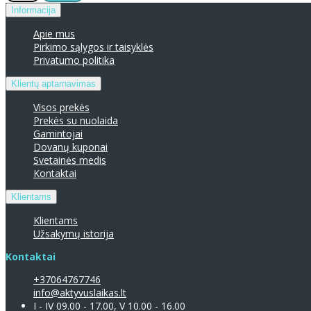
Informacija
Apie mus
Pirkimo sąlygos ir taisyklės
Privatumo politika
Klientų aptarnavimas
Visos prekės
Prekės su nuolaida
Gamintojai
Dovanų kuponai
Svetainės medis
Kontaktai
Klientams
Klientams
Užsakymų istorija
Kontaktai
+37064767746
info@aktyvuslaikas.lt
I - IV 09.00 - 17.00, V 10.00 - 16.00