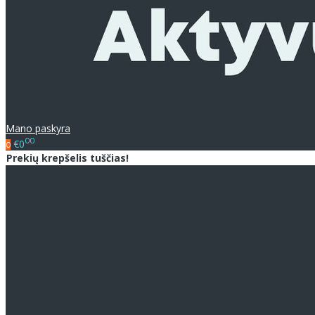
Mano paskyra
00
€0
0
Prekių krepšelis tuščias!