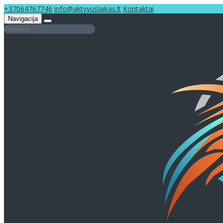
+37064767746
info@aktyvuslaikas.lt
Kontaktai
Navigacija