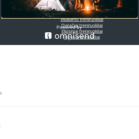
Riedlentės
Treniruokliai
Bėgimo takeliai
Irklavimo treniruokliai
Dviračiai treniruokliai
Elipsiniai treniruokliai
Jėgos treniruokliai
!