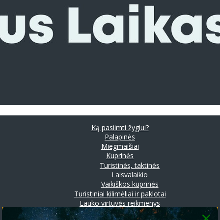
Ką pasiimti žygiui?
Palapinės
Miegmaišiai
Kuprinės
Turistinės, taktinės
Laisvalaikio
Vaikiškos kuprinės
Turistiniai kilimėliai ir paklotai
Lauko virtuvės reikmenys
Prožektoriai ir stovyklavimo lempos