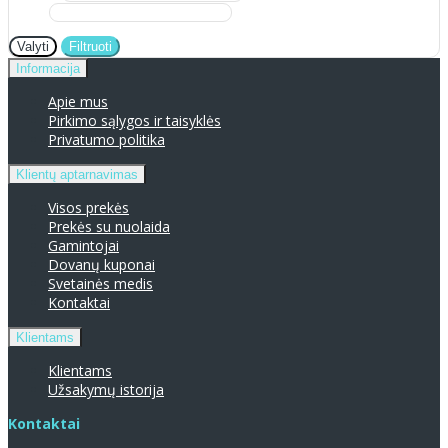
Valyti
Filtruoti
Informacija
Apie mus
Pirkimo sąlygos ir taisyklės
Privatumo politika
Klientų aptarnavimas
Visos prekės
Prekės su nuolaida
Gamintojai
Dovanų kuponai
Svetainės medis
Kontaktai
Klientams
Klientams
Užsakymų istorija
Kontaktai