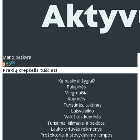
Mano paskyra
00
€0
0
Prekių krepšelis tuščias!
Ką pasiimti žygiui?
Palapinės
Miegmaišiai
Kuprinės
Turistinės, taktinės
Laisvalaikio
Vaikiškos kuprinės
Turistiniai kilimėliai ir paklotai
Lauko virtuvės reikmenys
Prožektoriai ir stovyklavimo lempos