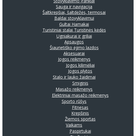
Stovyklavimo įrankiai
Sauga ir navigacija
Šaltkrepšiai, šaltdėžės, termosai
Baldai stovyklavimui
Gultai
Hamakai
Turistiniai stalai
Turistinės kėdės
Ugniakurai ir griliai
Apsaugos
Šiaurietiško ėjimo lazdos
Aksesuarai
Jogos reikmenys
Jogos kilimėliai
Jogos plytos
Stalo ir lauko žaidimai
Smiginis
Masažo reikmenys
Elektriniai masažo reikmenys
Sporto rūšys
Fitnesas
Krepšinis
Žiemos sportas
Vaikams
Paspirtukai