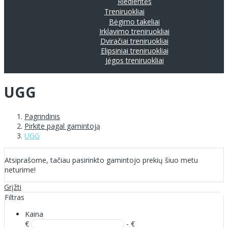
Riedlentės
Treniruokliai
Bėgimo takeliai
Irklavimo treniruokliai
Dviračiai treniruokliai
Elipsiniai treniruokliai
Jėgos treniruokliai
UGG
Pagrindinis
Pirkite pagal gamintoją
UGG
Atsiprašome, tačiau pasirinkto gamintojo prekių šiuo metu
neturime!
Grįžti
Filtras
Kaina
€
- €