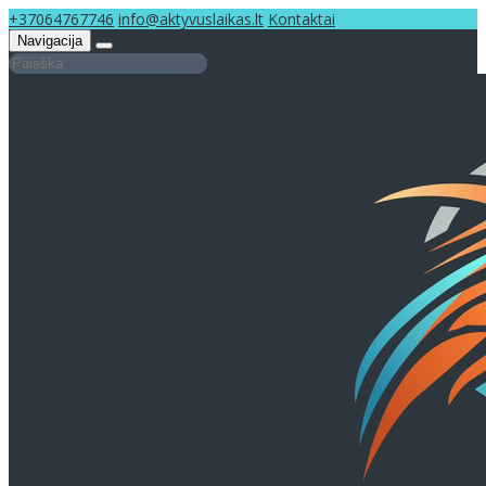
+37064767746
info@aktyvuslaikas.lt
Kontaktai
Navigacija