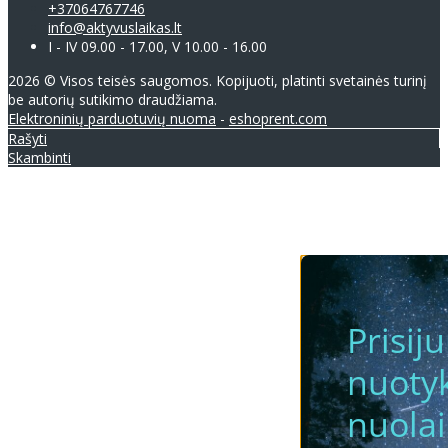
+37064767746
info@aktyvuslaikas.lt
I - IV 09.00 - 17.00, V 10.00 - 16.00
2026 © Visos teisės saugomos. Kopijuoti, platinti svetainės turinį
be autorių sutikimo draudžiama.
Elektroninių parduotuvių nuoma
-
eshoprent.com
Rašyti
Skambinti
Prisij
nuotyk
nuola